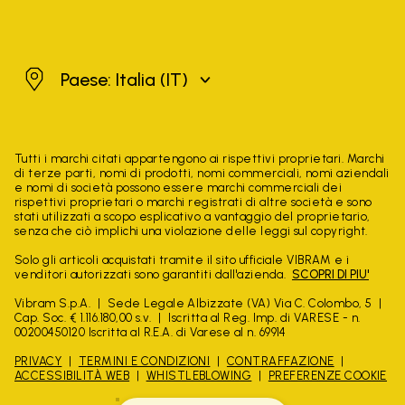
Italia
Paese: Italia
(IT)
Tutti i marchi citati appartengono ai rispettivi proprietari. Marchi
di terze parti, nomi di prodotti, nomi commerciali, nomi aziendali
e nomi di società possono essere marchi commerciali dei
rispettivi proprietari o marchi registrati di altre società e sono
stati utilizzati a scopo esplicativo a vantaggio del proprietario,
senza che ciò implichi una violazione delle leggi sul copyright.
Solo gli articoli acquistati tramite il sito ufficiale VIBRAM e i
venditori autorizzati sono garantiti dall'azienda.
SCOPRI DI PIU'
Vibram S.p.A.
Sede Legale Albizzate (VA) Via C. Colombo, 5
Cap. Soc. € 1.116.180,00 s.v.
Iscritta al Reg. Imp. di VARESE - n.
00200450120 Iscritta al R.E.A. di Varese al n. 69914
PRIVACY
TERMINI E CONDIZIONI
CONTRAFFAZIONE
ACCESSIBILITÀ WEB
WHISTLEBLOWING
PREFERENZE COOKIE