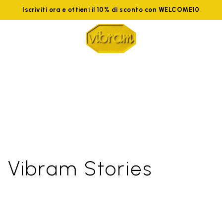
Iscriviti ora e ottieni il 10% di sconto con WELCOME10
Vibram Stories