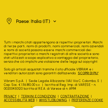
Italia
Paese: Italia
(IT)
Tutti i marchi citati appartengono ai rispettivi proprietari. Marchi
di terze parti, nomi di prodotti, nomi commerciali, nomi aziendali
e nomi di società possono essere marchi commerciali dei
rispettivi proprietari o marchi registrati di altre società e sono
stati utilizzati a scopo esplicativo a vantaggio del proprietario,
senza che ciò implichi una violazione delle leggi sul copyright.
Solo gli articoli acquistati tramite il sito ufficiale VIBRAM e i
venditori autorizzati sono garantiti dall'azienda.
SCOPRI DI PIU'
Vibram S.p.A.
Sede Legale Albizzate (VA) Via C. Colombo, 5
Cap. Soc. € 1.116.180,00 s.v.
Iscritta al Reg. Imp. di VARESE - n.
00200450120 Iscritta al R.E.A. di Varese al n. 69914
PRIVACY
TERMINI E CONDIZIONI
CONTRAFFAZIONE
ACCESSIBILITÀ WEB
WHISTLEBLOWING
PREFERENZE COOKIE