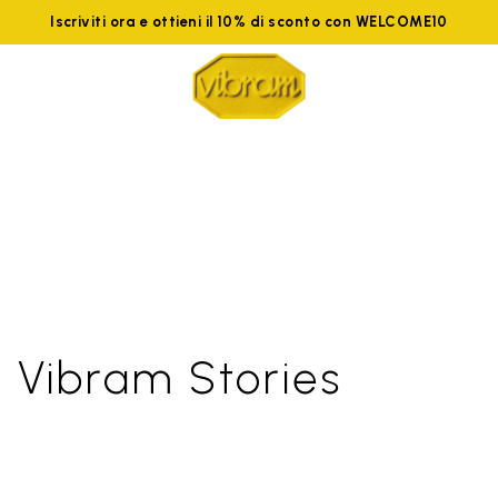
Iscriviti ora e ottieni il 10% di sconto con WELCOME10
Vibram Stories