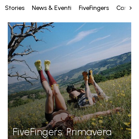
Stories
News & Eventi
FiveFingers
Campa
FiveFingers: Primavera