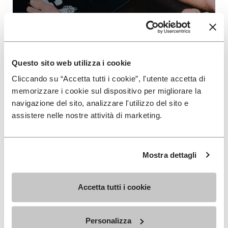
FiveFingers: Toe
Wrestling Championship
Questo sito web utilizza i cookie
Vibram FiveFingers scende sul ring insieme ai
Cliccando su “Accetta tutti i cookie”, l'utente accetta di
Campioni di Toe Wrestling.
memorizzare i cookie sul dispositivo per migliorare la
LEGGI DI PIÙ
navigazione del sito, analizzare l'utilizzo del sito e
assistere nelle nostre attività di marketing.
Mostra dettagli
Accetta tutti i cookie
ISCRIVITI PER NON PERDERE LE NOSTRE ULTIME
Personalizza
NOVITÀ