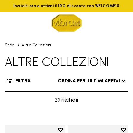
Iscriviti ora e ottieni il 10% di sconto con WELCOME10
Shop
Altre Collezioni
ALTRE COLLEZIONI
FILTRA
ORDINA PER: ULTIMI ARRIVI
29 risultati
Add to wishlist
Add t