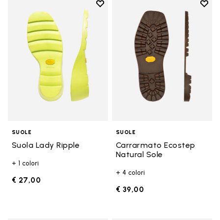
Add to wishlist
Add t
Add to wishlist Suola Lady Ripple
Add t
SUOLE
SUOLE
Suola Lady Ripple
Carrarmato Ecostep
Natural Sole
+ 1 colori
+ 4 colori
€ 27,00
€ 39,00