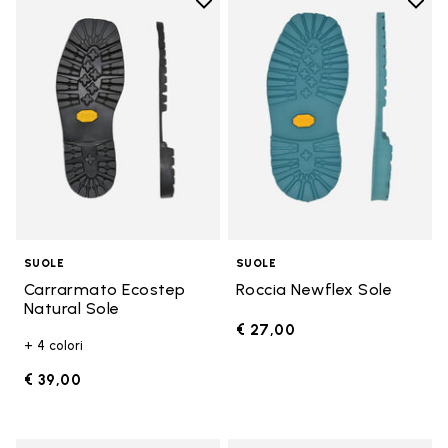
Add to wishlist
Add t
Add to wishlist Carrarmato Ecos
Add t
SUOLE
SUOLE
Carrarmato Ecostep
Roccia Newflex Sole
Natural Sole
€ 27,00
+ 4 colori
€ 39,00