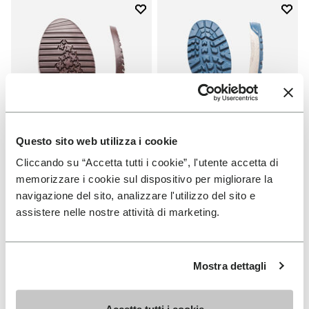
Add to wishlist
Add t
Add to wishlist Suola Domingo
Add t
Questo sito web utilizza i cookie
Cliccando su “Accetta tutti i cookie”, l'utente accetta di
memorizzare i cookie sul dispositivo per migliorare la
SUOLE
SUOLE
navigazione del sito, analizzare l'utilizzo del sito e
Suola Domingo
Suola Fourà
assistere nelle nostre attività di marketing.
+ 1 colori
€ 19,00
€ 33,00
Mostra dettagli