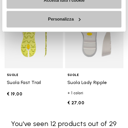
Add to wishlist
Add t
Accetta tutti i cookie
Add to wishlist Suola Fast Trail
Add t
Personalizza
SUOLE
SUOLE
Suola Fast Trail
Suola Lady Ripple
+ 1 colori
€ 19,00
€ 27,00
You've seen 12 products out of 29