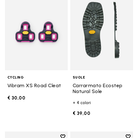
Add to wishlist Vibram XS Road 
Add t
CYCLING
SUOLE
Vibram XS Road Cleat
Carrarmato Ecostep
Natural Sole
€ 30,00
+ 4 colori
€ 39,00
Add to wishlist
Add t