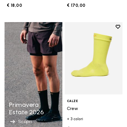
€ 18,00
€ 170,00
Add t
Add t
CALZE
Primavera
Crew
Estate 2026
+ 3 colori
Scopri