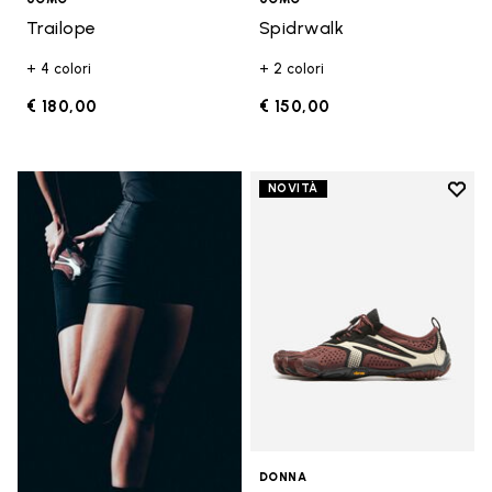
Trailope
Spidrwalk
+ 4 colori
+ 2 colori
€ 180,00
€ 150,00
Add t
NOVITÀ
Add t
DONNA