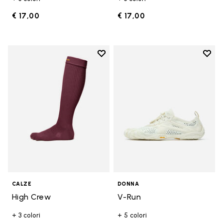
€ 17,00
€ 17,00
Add to wishlist
Add t
Add to wishlist High Crew
Add t
CALZE
DONNA
High Crew
V-Run
+ 3 colori
+ 5 colori