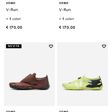
UOMO
UOMO
V-Run
V-Run
+ 4 colori
+ 4 colori
€ 170,00
€ 170,00
Add to wishlist
Add t
NOVITÀ
Add to wishlist Trailope
Add t
UOMO
UOMO