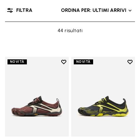
FILTRA
ORDINA PER: ULTIMI ARRIVI
44 risultati
Add to wishlist
Add t
NOVITÀ
NOVITÀ
Add to wishlist V-Run
Add t