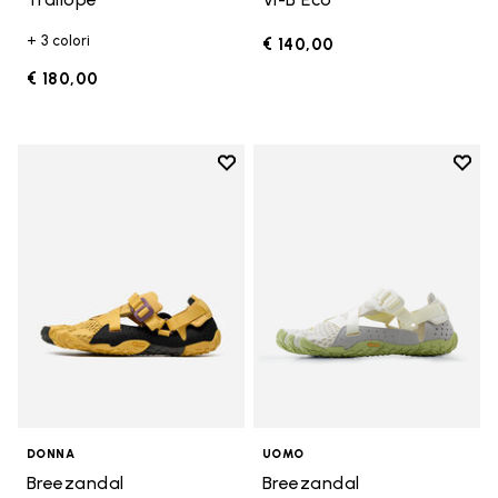
+ 3 colori
€ 140,00
€ 180,00
Add to wishlist
Add t
Add to wishlist Breezandal
Add t
DONNA
UOMO
Breezandal
Breezandal