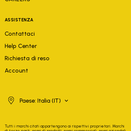
ASSISTENZA
Contattaci
Help Center
Richiesta di reso
Account
Italia
Paese: Italia
(IT)
Tutti i marchi citati appartengono ai rispettivi proprietari. Marchi
di terze parti, nomi di prodotti, nomi commerciali, nomi aziendali