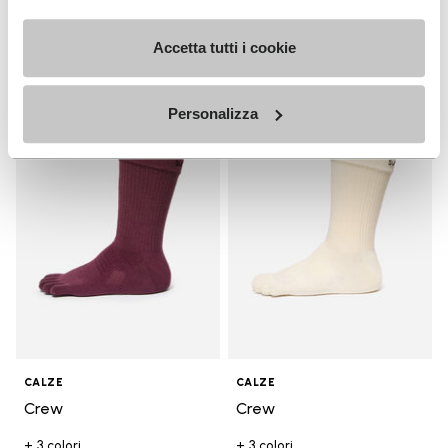
+ 4 colori
Scopri
€ 170,00
Accetta tutti i cookie
Personalizza
Add to wishlist
Add t
Add to wishlist Crew
Add t
CALZE
CALZE
Crew
Crew
+ 3 colori
+ 3 colori