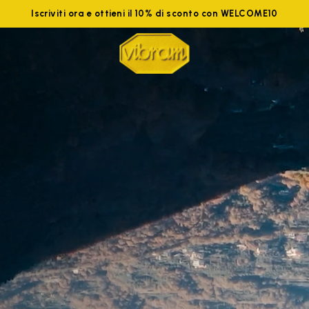
Iscriviti ora e ottieni il 10% di sconto con WELCOME10