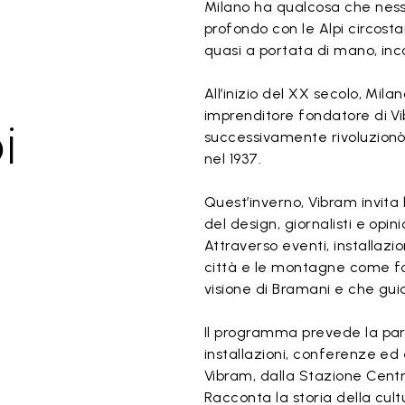
Milano ha qualcosa che ness
profondo con le Alpi circosta
quasi a portata di mano, inc
All’inizio del XX secolo, Mila
imprenditore fondatore di Vi
i
successivamente rivoluzion
nel 1937.
Quest’inverno, Vibram invita 
del design, giornalisti e opin
Attraverso eventi, installazi
città e le montagne come fon
visione di Bramani e che gu
Il programma prevede la parte
installazioni, conferenze ed e
Vibram, dalla Stazione Cent
Racconta la storia della cul