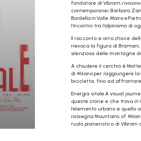
fondatore di Vibram, rivivono 
contemporanei: Barbara Zange
Bordella in Valle Maira e Pie
l’incontro tra l’alpinismo di o
Il racconto si arricchisce d
rievoca la figura di Bramani, 
silenziosa delle montagne di
A chiudere il cerchio è Matt
di Milano per raggiungere la 
bicicletta, fino ad affrontar
Energia vitale A visual journ
queste storie e che trova in 
l’elemento urbano e quello al
rassegna Mountains of Milan
ruolo pionieristico di Vibr