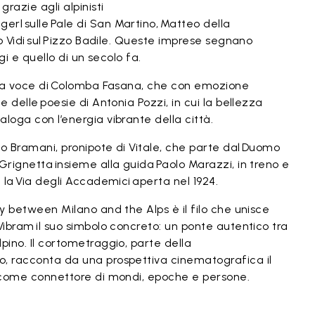
grazie agli alpinisti
rl sulle Pale di San Martino, Matteo della
tro Vidi sul Pizzo Badile. Queste imprese segnano
ggi e quello di un secolo fa.
ella voce di Colomba Fasana, che con emozione
e delle poesie di Antonia Pozzi, in cui la bellezza
aloga con l’energia vibrante della città.
eo Bramani, pronipote di Vitale, che parte dal Duomo
Grignetta insieme alla guida Paolo Marazzi, in treno e
e la Via degli Accademici aperta nel 1924.
ey between Milano and the Alps è il filo che unisce
Vibram il suo simbolo concreto: un ponte autentico tra
pino. Il cortometraggio, parte della
o, racconta da una prospettiva cinematografica il
am come connettore di mondi, epoche e persone.