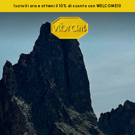
Iscriviti ora e ottieni il 10% di sconto con WELCOME10