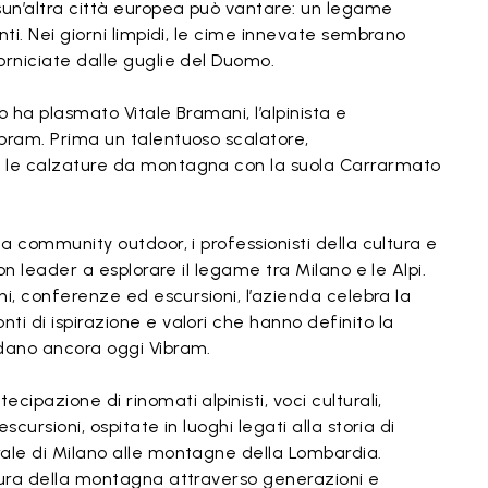
un’altra città europea può vantare: un legame
nti. Nei giorni limpidi, le cime innevate sembrano
orniciate dalle guglie del Duomo.
no ha plasmato Vitale Bramani, l’alpinista e
bram. Prima un talentuoso scalatore,
ò le calzature da montagna con la suola Carrarmato
la community outdoor, i professionisti della cultura e
ion leader a esplorare il legame tra Milano e le Alpi.
oni, conferenze ed escursioni, l’azienda celebra la
ti di ispirazione e valori che hanno definito la
idano ancora oggi Vibram.
cipazione di rinomati alpinisti, voci culturali,
scursioni, ospitate in luoghi legati alla storia di
rale di Milano alle montagne della Lombardia.
tura della montagna attraverso generazioni e