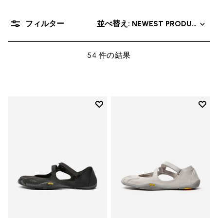
フィルター
並べ替え: NEWEST PRODUCT
54 件の結果
Add to wishlist
Add t
Add to wishlist V-Soul
Add t