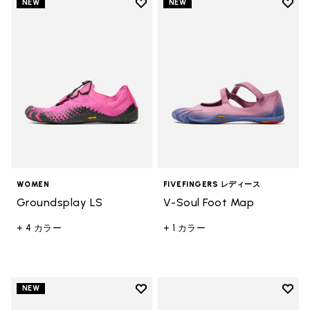
Add to wishlist
Add t
NEW
NEW
Add to wishlist Groundsplay LS
Add t
WOMEN
FIVEFINGERS レディース
Groundsplay LS
V-Soul Foot Map
+ 4 カラー
+ 1 カラー
Add to wishlist
Add t
NEW
Add to wishlist Groundsplay
Add t