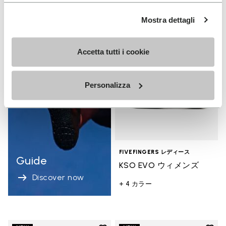
Add t
Mostra dettagli
NEW
Add 
Accetta tutti i cookie
Personalizza
FIVEFINGERS レディース
Guide
KSO EVO ウィメンズ
Discover now
+ 4 カラー