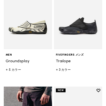
MEN
FIVEFINGERS メンズ
Groundsplay
Trailope
+ 5 カラー
+ 3 カラー
Add t
NEW
Add t