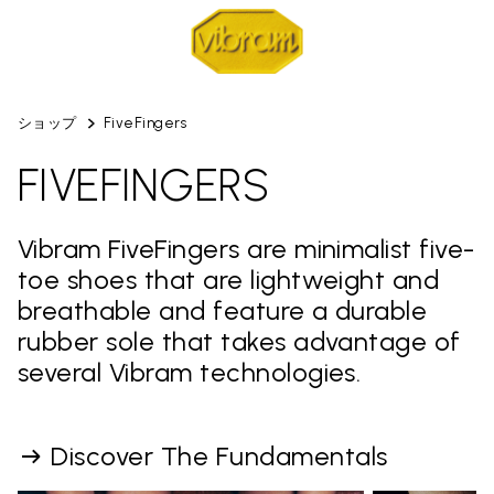
ショップ
FiveFingers
FIVEFINGERS
Vibram FiveFingers are minimalist five-
toe shoes that are lightweight and
breathable and feature a durable
rubber sole that takes advantage of
several Vibram technologies.
Discover The Fundamentals