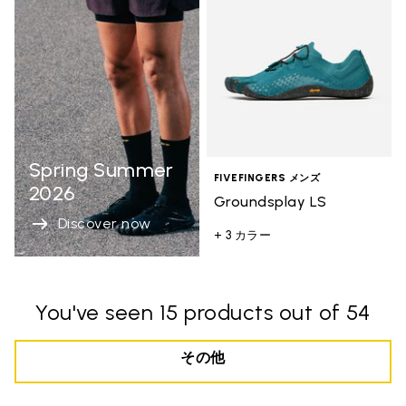
Spring Summer
FIVEFINGERS メンズ
2026
Groundsplay LS
Discover now
+ 3 カラー
You've seen 15 products out of 54
その他