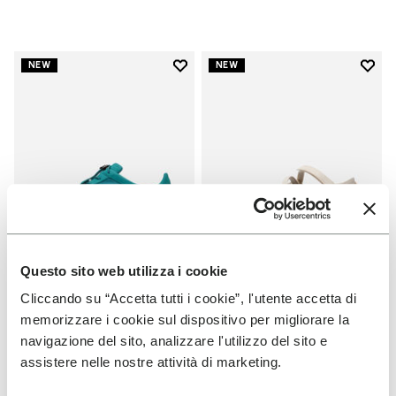
Add to wishlist
Add t
NEW
NEW
Add to wishlist KSO EVO メンズ
Add t
Questo sito web utilizza i cookie
Cliccando su “Accetta tutti i cookie”, l'utente accetta di
FIVEFINGERS メンズ
FIVEFINGERS レディース
KSO EVO メンズ
V-Soul Foot Map
memorizzare i cookie sul dispositivo per migliorare la
navigazione del sito, analizzare l'utilizzo del sito e
+ 5 カラー
+ 1 カラー
assistere nelle nostre attività di marketing.