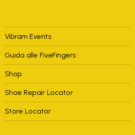
Vibram Events
Guida alle FiveFingers
Shop
Shoe Repair Locator
Store Locator