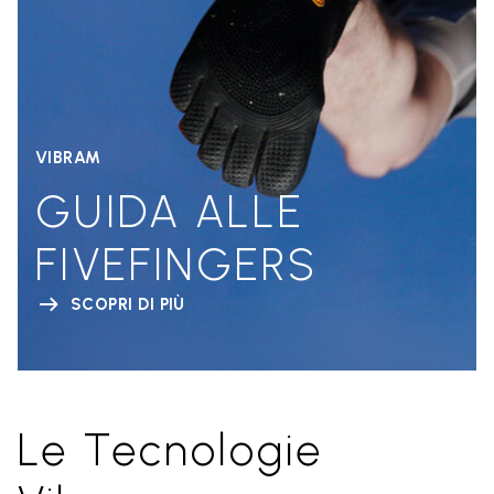
VIBRAM
GUIDA ALLE
FIVEFINGERS
SCOPRI DI PIÙ
Le Tecnologie