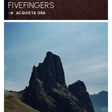
FIVEFINGERS
ACQUISTA ORA