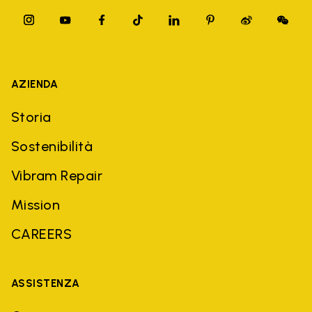
AZIENDA
Storia
Sostenibilità
Vibram Repair
Mission
CAREERS
ASSISTENZA