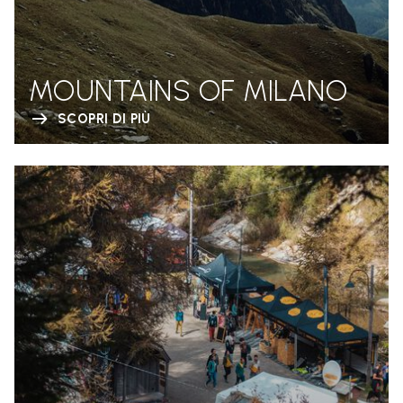
MOUNTAINS OF MILANO
SCOPRI DI PIÙ