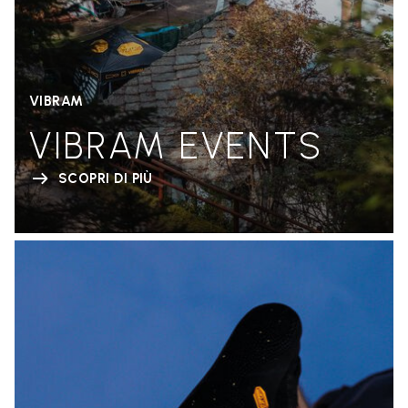
VIBRAM
VIBRAM EVENTS
SCOPRI DI PIÙ