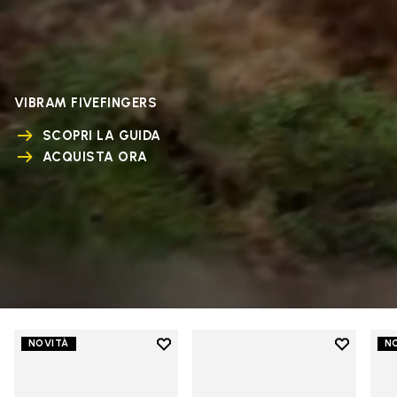
VIBRAM FIVEFINGERS
SCOPRI LA GUIDA
ACQUISTA ORA
Add to wishlist
Add to wi
NOVITÀ
N
Add to wishlist V-Run
Add to wi