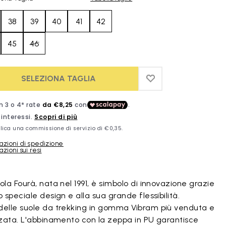
38
39
40
41
42
45
46
SELEZIONA TAGLIA
ADD TO WISHLIST
ADD TO WISHLIST
azioni di spedizione
zioni sui resi
duct images gallery
ola Fourà, nata nel 1991, è simbolo di innovazione grazie
o speciale design e alla sua grande flessibilità.
delle suole da trekking in gomma Vibram più venduta e
zzata. L'abbinamento con la zeppa in PU garantisce