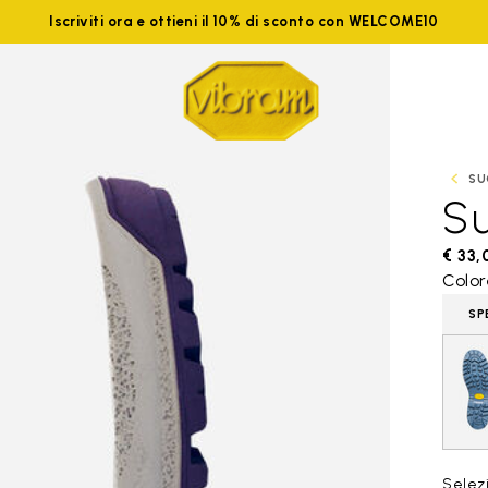
Iscriviti ora e ottieni il 10% di sconto con WELCOME10
SU
S
€ 33,
Colo
SP
Selezi