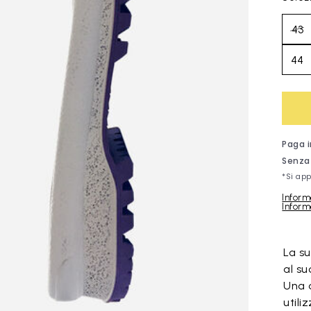
43
44
Inform
Informa
Skip to pro
La su
al su
Una 
utili