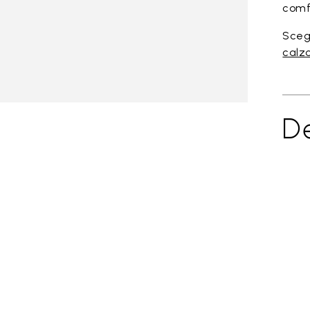
comf
Scegl
calzo
De