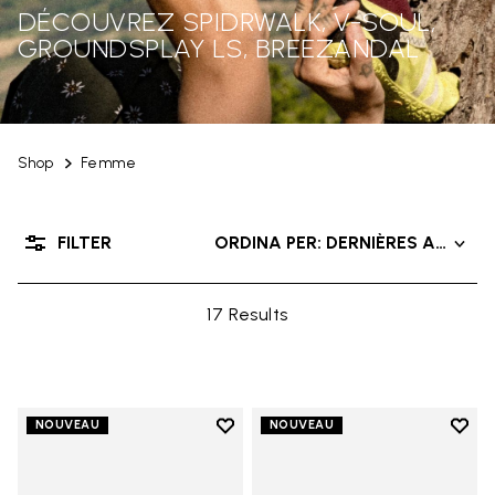
DÉCOUVREZ SPIDRWALK, V-SOUL,
GROUNDSPLAY LS, BREEZANDAL
Shop
Femme
FILTER
ORDINA PER: DERNIÈRES ARRIVÉ
17 Results
Add to wishlist
Add t
NOUVEAU
NOUVEAU
Add to wishlist Trailope
Add t