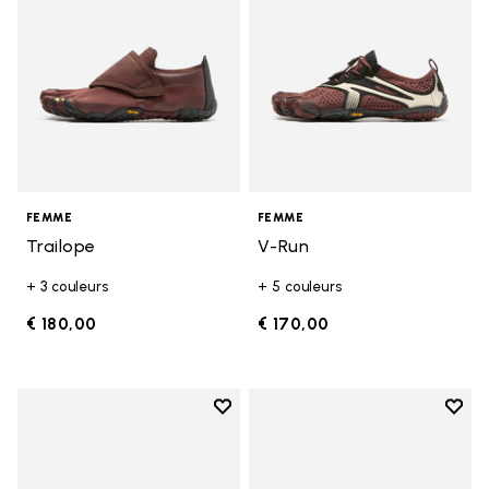
FEMME
FEMME
Trailope
V-Run
+ 3 couleurs
+ 5 couleurs
€ 180,00
€ 170,00
Add to wishlist
Add t
Add to wishlist V-Run
Add t