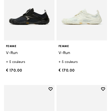
FEMME
FEMME
V-Run
V-Run
+ 5 couleurs
+ 5 couleurs
€ 170,00
€ 170,00
Add to wishlist
Add t
Add to wishlist KSO EVO
Add t