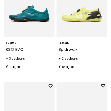
FEMME
FEMME
KSO EVO
Spidrwalk
+ 3 couleurs
+ 2 couleurs
€ 130,00
€ 150,00
Add to wishlist
Add t
Add to wishlist Breezandal
Add t