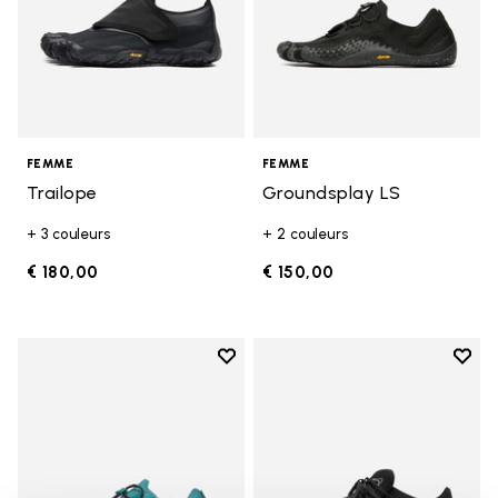
FEMME
FEMME
Trailope
Groundsplay LS
+ 3 couleurs
+ 2 couleurs
€ 180,00
€ 150,00
Add to wishlist
Add t
Add to wishlist Groundsplay LS
Add t