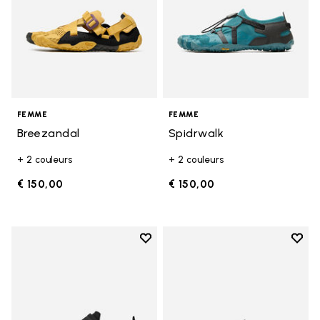
FEMME
FEMME
Breezandal
Spidrwalk
+ 2 couleurs
+ 2 couleurs
€ 150,00
€ 150,00
Add to wishlist
Add t
Add to wishlist Trailope
Add t