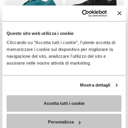
Questo sito web utilizza i cookie
FEMME
FEMME
Cliccando su “Accetta tutti i cookie”, l'utente accetta di
Groundsplay LS
Roadaround 2
memorizzare i cookie sul dispositivo per migliorare la
navigazione del sito, analizzare l'utilizzo del sito e
+ 2 couleurs
+ 1 couleurs
assistere nelle nostre attività di marketing.
€ 150,00
€ 200,00
Mostra dettagli
Add to wishlist
Add t
Add to wishlist Roadaround 2
Add t
Accetta tutti i cookie
Personalizza