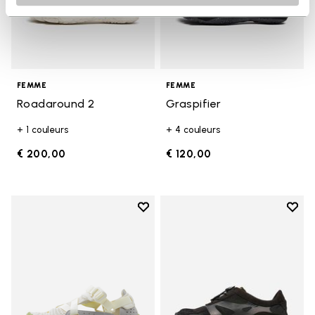
FEMME
FEMME
Roadaround 2
Graspifier
+ 1 couleurs
+ 4 couleurs
€ 200,00
€ 120,00
Add to wishlist
Add t
Add to wishlist Breezandal
Add t