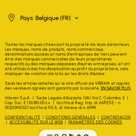
Belgique
Pays: Belgique
(FR)
Toutes les marques citées sont la propriété de leurs détenteurs.
Les marques, noms de produits, noms commerciaux,
dénominations sociales et noms d'entreprises de tiers peuvent
être des marques commerciales de leurs propriétaires
respectifs ou des marques déposées d'autres entreprises, et ont
été utilisés à des fins d'explication au profit du propriétaire, sans
impliquer de violation de la loi sur les droits d'auteur.
Seuls les articles achetés sur le site officiel de VIBRAM et auprès
des vendeurs agréés sont garantis par la société.
EN SAVOIR PLUS
Vibram S.p.A.
Sede Legale Albizzate (VA) Via C. Colombo, 5
Cap. Soc. € 1.116.180,00 s.v.
Iscritta al Reg. Imp. di VARESE - n.
00200450120 Iscritta al R.E.A. di Varese al n. 69914
CONFIDENTIALITÉ
CONDITIONS GÉNÉRALES
CONTREFAÇON
ACCESSIBILITÉ SUR LE WEB
PARAMÈTRES DES COOKIES