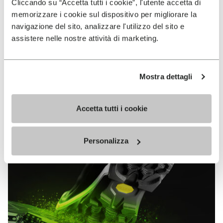
VIBRAM
Cliccando su “Accetta tutti i cookie”, l'utente accetta di
memorizzare i cookie sul dispositivo per migliorare la
MEGAGRIP
navigazione del sito, analizzare l'utilizzo del sito e
assistere nelle nostre attività di marketing.
EN SAVOIR PLUS
Mostra dettagli
Vibram Megagrip est un composé de gomme hautes
performances qui offre des propriétés d’adhérence
sans équivalent sur terrains mouillés comme secs.
Accetta tutti i cookie
Personalizza