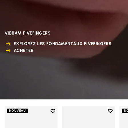
VIBRAM FIVEFINGERS
EXPLOREZ LES FONDAMENTAUX FIVEFINGERS
ACHETER
Add to wishlist
Add to wi
NOUVEAU
N
Add to wishlist V-Run
Add to wi