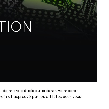
TION
ti de micro-détails qui créent une macro-
rrain et approuvé par les athlètes pour vous.