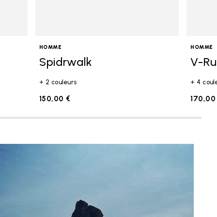
HOMME
HOMME
Spidrwalk
V-R
+ 2 couleurs
+ 4 coul
150,00 €
170,00