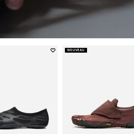
Add to wishlist
NOUVEAU
Run
Add to wishlist Graspifier