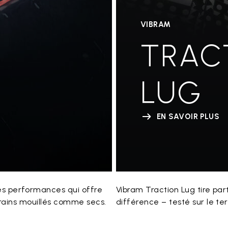
VIBRAM
TRAC
LUG
EN SAVOIR PLUS
s performances qui offre
Vibram Traction Lug tire par
rrains mouillés comme secs.
différence – testé sur le te