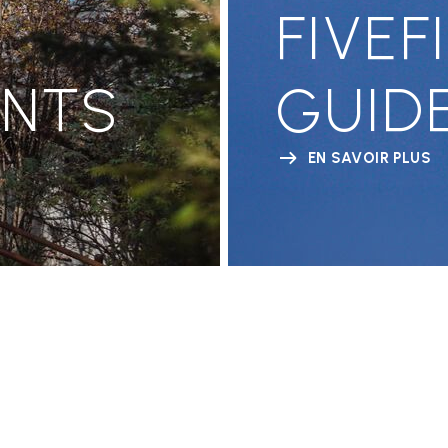
FIVEF
ENTS
GUID
EN SAVOIR PLUS