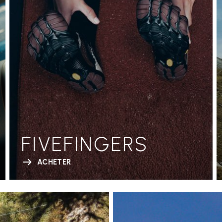
FIVEFINGERS
ACHETER