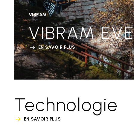
VIBRAM
VIBRAM EV
EN SAVOIR PLUS
Technologie
EN SAVOIR PLUS