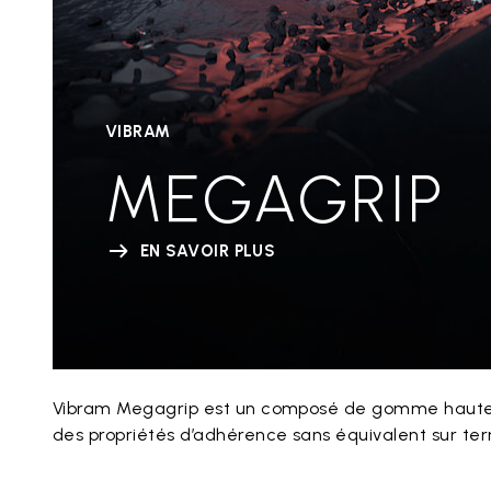
VIBRAM
MEGAGRIP
EN SAVOIR PLUS
Vibram Megagrip est un composé de gomme haute
des propriétés d’adhérence sans équivalent sur te