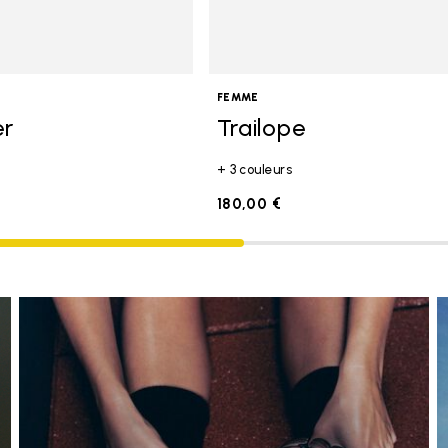
FEMME
er
Trailope
+ 3 couleurs
180,00 €