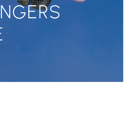
INGERS
E