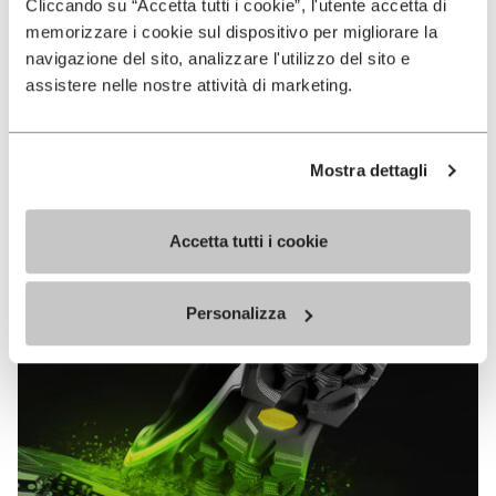
VIBRAM
Cliccando su “Accetta tutti i cookie”, l'utente accetta di
memorizzare i cookie sul dispositivo per migliorare la
MEGAGRIP
navigazione del sito, analizzare l'utilizzo del sito e
assistere nelle nostre attività di marketing.
EN SAVOIR PLUS
Mostra dettagli
Vibram Megagrip est un composé de gomme hautes
performances qui offre des propriétés d’adhérence
sans équivalent sur terrains mouillés comme secs.
Accetta tutti i cookie
Personalizza