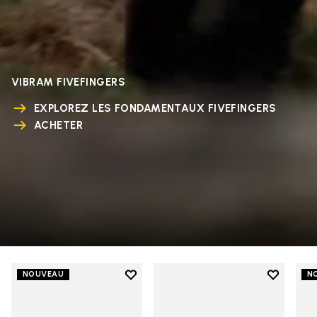
VIBRAM FIVEFINGERS
EXPLOREZ LES FONDAMENTAUX FIVEFINGERS
ACHETER
Add to wishlist
Add to wi
NOUVEAU
N
Add to wishlist V-Run
Add to wi