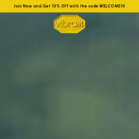
Join Now and Get 10% Off with the code WELCOME10