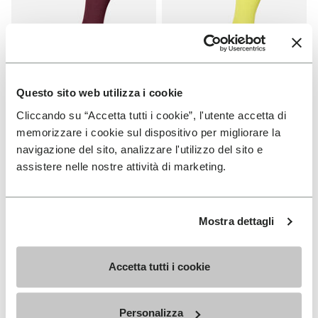
Questo sito web utilizza i cookie
Cliccando su “Accetta tutti i cookie”, l'utente accetta di
SOCKS
SOCKS
High Crew
High Crew
memorizzare i cookie sul dispositivo per migliorare la
navigazione del sito, analizzare l'utilizzo del sito e
+ 3 colors
+ 3 colors
assistere nelle nostre attività di marketing.
€ 18,00
€ 18,00
Mostra dettagli
Add to wishlist
Add t
Add to wishlist High Crew
Add t
Accetta tutti i cookie
Personalizza