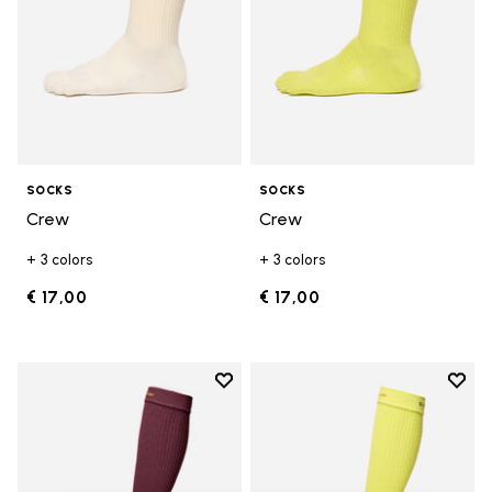
SOCKS
SOCKS
Crew
Crew
+ 3 colors
+ 3 colors
€ 17,00
€ 17,00
Add to wishlist
Add t
Add to wishlist High Crew
Add t