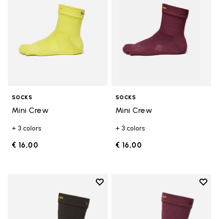
SOCKS
SOCKS
Mini Crew
Mini Crew
+ 3 colors
+ 3 colors
€ 16,00
€ 16,00
Add to wishlist
Add t
Add to wishlist Crew
Add t