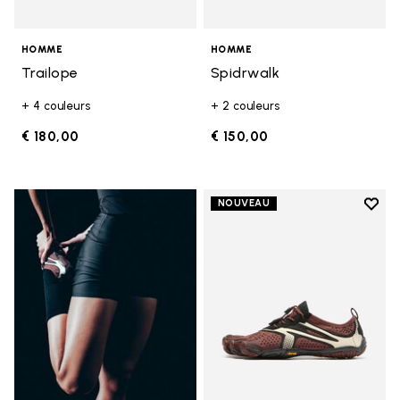
HOMME
HOMME
Trailope
Spidrwalk
+ 4 couleurs
+ 2 couleurs
€ 180,00
€ 150,00
Add t
NOUVEAU
Add t