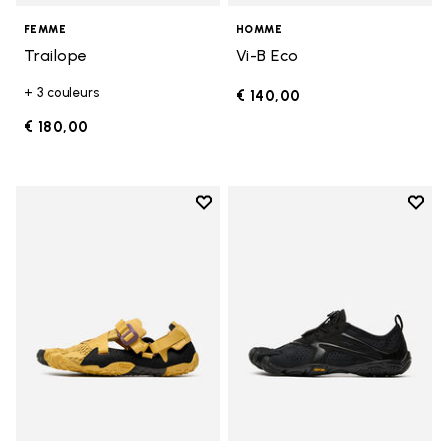
FEMME
HOMME
Trailope
Vi-B Eco
+ 3 couleurs
€ 140,00
€ 180,00
Add to wishlist
Add t
Add to wishlist Breezandal
Add t