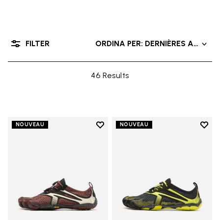
FILTER
ORDINA PER: DERNIÈRES ARRIVÉ
46 Results
Add to wishlist
Add t
NOUVEAU
NOUVEAU
Add to wishlist V-Run
Add t