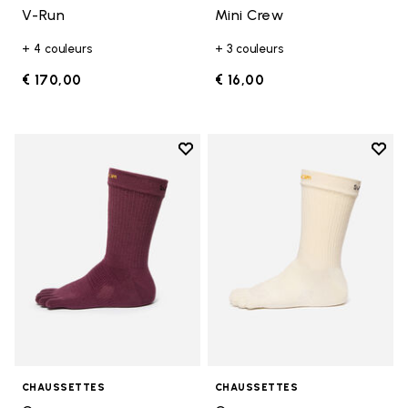
V-Run
Mini Crew
+ 4 couleurs
+ 3 couleurs
€ 170,00
€ 16,00
Add to wishlist
Add t
Add to wishlist Crew
Add t
CHAUSSETTES
CHAUSSETTES