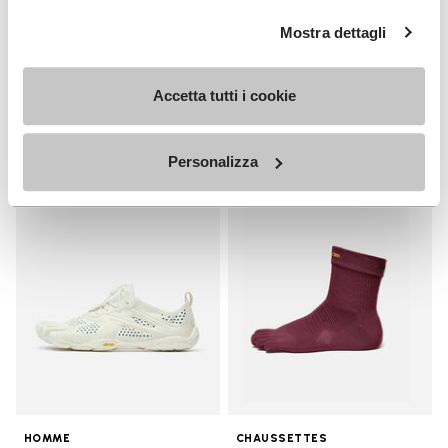
HOMME
Breezandal
Mostra dettagli
Guide
+ 3 couleurs
Decouvrez
Accetta tutti i cookie
€ 150,00
Personalizza
Add to wishlist
Add t
Add to wishlist V-Run
Add t
HOMME
CHAUSSETTES