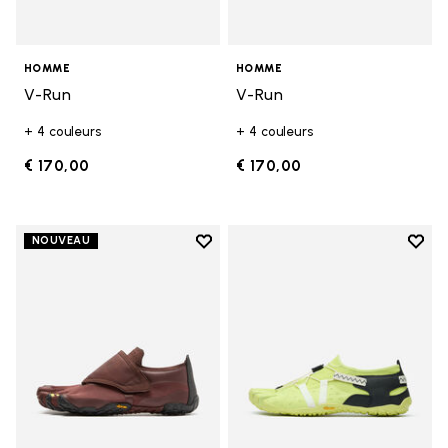
HOMME
HOMME
V-Run
V-Run
+ 4 couleurs
+ 4 couleurs
€ 170,00
€ 170,00
Add to wishlist
Add t
NOUVEAU
Add to wishlist Trailope
Add t