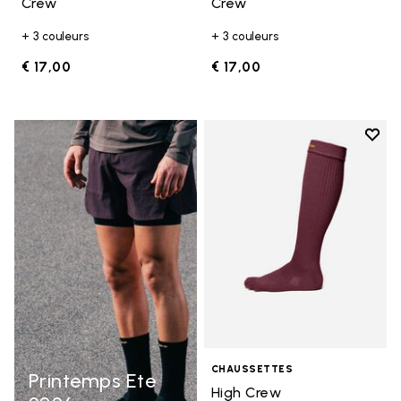
Crew
Crew
+ 3 couleurs
+ 3 couleurs
€ 17,00
€ 17,00
Add t
Add t
CHAUSSETTES
Printemps Ete
High Crew