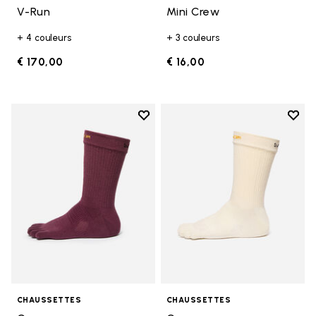
V-Run
Mini Crew
+ 4 couleurs
+ 3 couleurs
€ 170,00
€ 16,00
Add to wishlist
Add t
Add to wishlist Crew
Add t
CHAUSSETTES
CHAUSSETTES