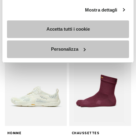
HOMME
Breezandal
Mostra dettagli
Guide
+ 3 couleurs
Decouvrez
Accetta tutti i cookie
€ 150,00
Personalizza
Add to wishlist
Add t
Add to wishlist V-Run
Add t
HOMME
CHAUSSETTES