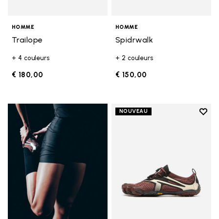
HOMME
HOMME
Trailope
Spidrwalk
+ 4 couleurs
+ 2 couleurs
€ 180,00
€ 150,00
Add t
NOUVEAU
Add t