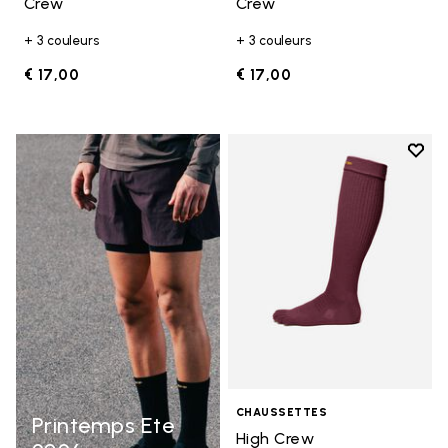
Crew
Crew
+ 3 couleurs
+ 3 couleurs
€ 17,00
€ 17,00
Add t
Add t
CHAUSSETTES
Printemps Ete
High Crew