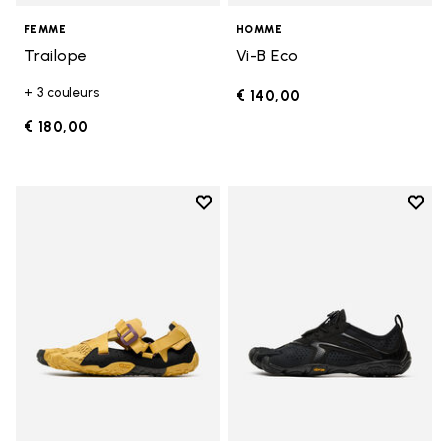
FEMME
HOMME
Trailope
Vi-B Eco
+ 3 couleurs
€ 140,00
€ 180,00
Add to wishlist
Add t
Add to wishlist Breezandal
Add t