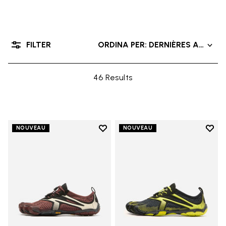
FILTER
ORDINA PER: DERNIÈRES ARRIVÉ
46 Results
Add to wishlist
Add t
NOUVEAU
NOUVEAU
Add to wishlist V-Run
Add t