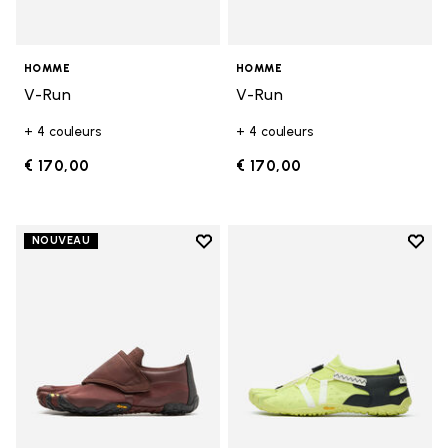
HOMME
HOMME
V-Run
V-Run
+ 4 couleurs
+ 4 couleurs
€ 170,00
€ 170,00
Add to wishlist
Add t
NOUVEAU
Add to wishlist Trailope
Add t