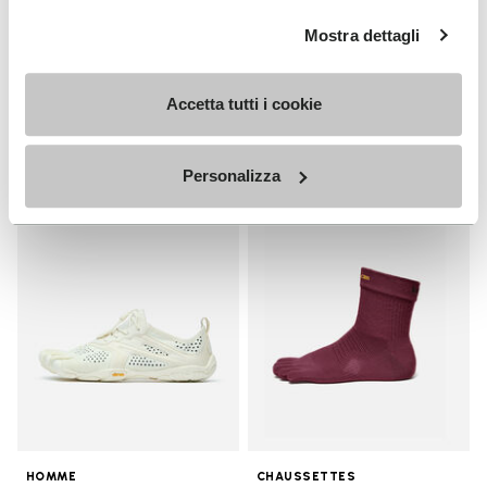
HOMME
Breezandal
Mostra dettagli
Guide
+ 3 couleurs
Decouvrez
Accetta tutti i cookie
€ 150,00
Personalizza
Add to wishlist
Add t
Add to wishlist V-Run
Add t
HOMME
CHAUSSETTES