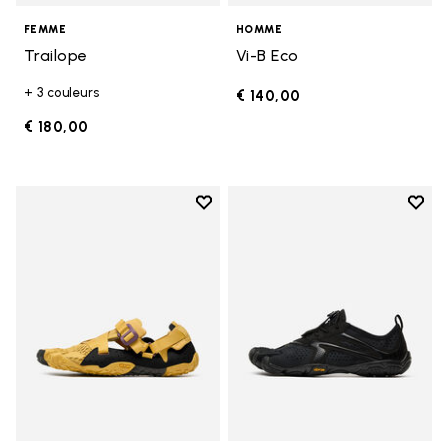
FEMME
HOMME
Trailope
Vi-B Eco
+ 3 couleurs
€ 140,00
€ 180,00
Add to wishlist
Add t
Add to wishlist Breezandal
Add t