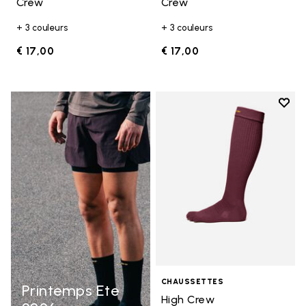
Crew
Crew
+ 3 couleurs
+ 3 couleurs
€ 17,00
€ 17,00
Add t
Add t
CHAUSSETTES
Printemps Ete
High Crew