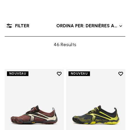
FILTER
ORDINA PER: DERNIÈRES ARRIVÉ
46 Results
Add to wishlist
Add t
NOUVEAU
NOUVEAU
Add to wishlist V-Run
Add t