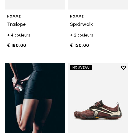
HOMME
HOMME
Trailope
Spidrwalk
+ 4 couleurs
+ 2 couleurs
€ 180,00
€ 150,00
Add t
NOUVEAU
Add t