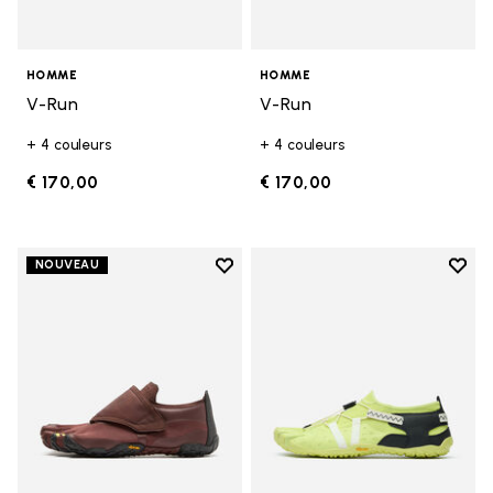
HOMME
HOMME
V-Run
V-Run
+ 4 couleurs
+ 4 couleurs
€ 170,00
€ 170,00
Add to wishlist
Add t
NOUVEAU
Add to wishlist Trailope
Add t