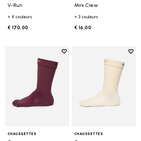
V-Run
Mini Crew
+ 4 couleurs
+ 3 couleurs
€ 170,00
€ 16,00
Add to wishlist
Add t
Add to wishlist Crew
Add t
CHAUSSETTES
CHAUSSETTES