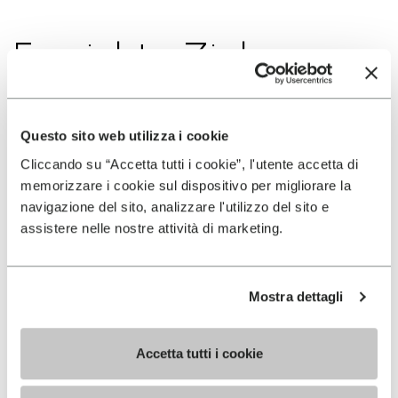
Erreichte Ziele
2021 1.
Questo sito web utilizza i cookie
VK Santana (Madeira, POR)
Cliccando su “Accetta tutti i cookie”, l'utente accetta di
memorizzare i cookie sul dispositivo per migliorare la
navigazione del sito, analizzare l'utilizzo del sito e
2021 1.
assistere nelle nostre attività di marketing.
VK do Fanal - Portugal
championship (Madeira, POR)
Mostra dettagli
2021 1.
Accetta tutti i cookie
VK Méribel (FRA)