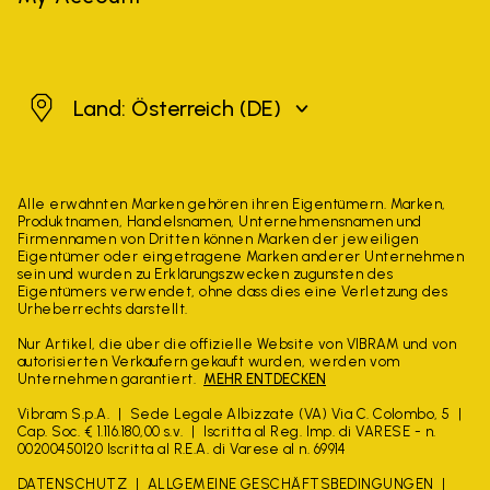
Österreich
Land: Österreich
(DE)
Alle erwähnten Marken gehören ihren Eigentümern. Marken,
Produktnamen, Handelsnamen, Unternehmensnamen und
Firmennamen von Dritten können Marken der jeweiligen
Eigentümer oder eingetragene Marken anderer Unternehmen
sein und wurden zu Erklärungszwecken zugunsten des
Eigentümers verwendet, ohne dass dies eine Verletzung des
Urheberrechts darstellt.
Nur Artikel, die über die offizielle Website von VIBRAM und von
autorisierten Verkäufern gekauft wurden, werden vom
Unternehmen garantiert.
MEHR ENTDECKEN
Vibram S.p.A.
Sede Legale Albizzate (VA) Via C. Colombo, 5
Cap. Soc. € 1.116.180,00 s.v.
Iscritta al Reg. Imp. di VARESE - n.
00200450120 Iscritta al R.E.A. di Varese al n. 69914
DATENSCHUTZ
ALLGEMEINE GESCHÄFTSBEDINGUNGEN