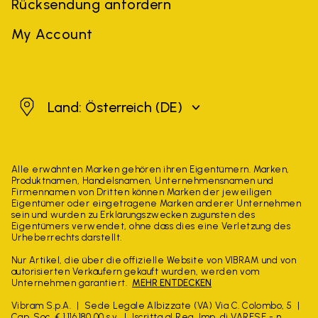
Rücksendung anfordern
My Account
Österreich
Land: Österreich
(DE)
Alle erwähnten Marken gehören ihren Eigentümern. Marken,
Produktnamen, Handelsnamen, Unternehmensnamen und
Firmennamen von Dritten können Marken der jeweiligen
Eigentümer oder eingetragene Marken anderer Unternehmen
sein und wurden zu Erklärungszwecken zugunsten des
Eigentümers verwendet, ohne dass dies eine Verletzung des
Urheberrechts darstellt.
Nur Artikel, die über die offizielle Website von VIBRAM und von
autorisierten Verkäufern gekauft wurden, werden vom
Unternehmen garantiert.
MEHR ENTDECKEN
Vibram S.p.A.
Sede Legale Albizzate (VA) Via C. Colombo, 5
Cap. Soc. € 1.116.180,00 s.v.
Iscritta al Reg. Imp. di VARESE - n.