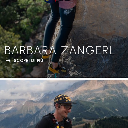
BARBARA ZANGERL
SCOPRI DI PIÙ