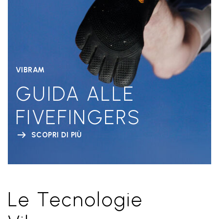
VIBRAM
GUIDA ALLE
FIVEFINGERS
SCOPRI DI PIÙ
Le Tecnologie