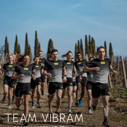
TEAM VIBRAM