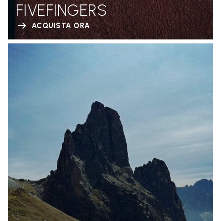
FIVEFINGERS
ACQUISTA ORA