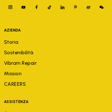
AZIENDA
Storia
Sostenibilità
Vibram Repair
Mission
CAREERS
ASSISTENZA