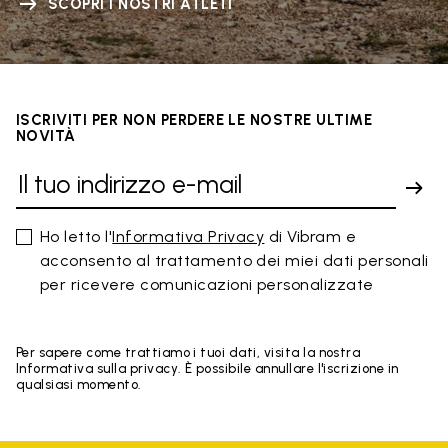
SCOPRI I NOSTRI ATLETI
ISCRIVITI PER NON PERDERE LE NOSTRE ULTIME
NOVITÀ
Ho letto l'
Informativa Privacy
di Vibram e
acconsento al trattamento dei miei dati personali
per ricevere comunicazioni personalizzate
Per sapere come trattiamo i tuoi dati, visita la nostra
Informativa sulla privacy. È possibile annullare l'iscrizione in
qualsiasi momento.