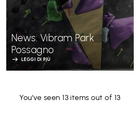
News: Vibram Park
Possagno
LEGGI DI PIÙ
You've seen 13 items out of 13