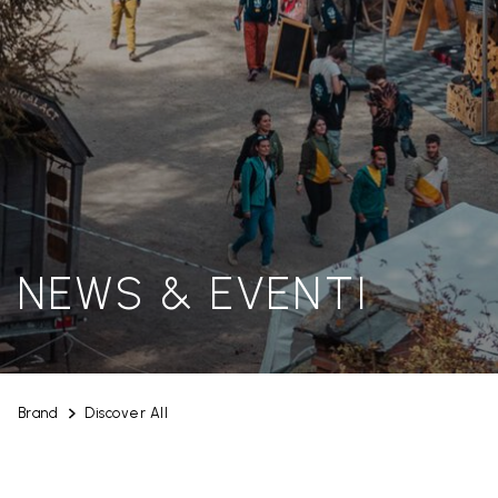
NEWS & EVENTI
Brand
Discover All