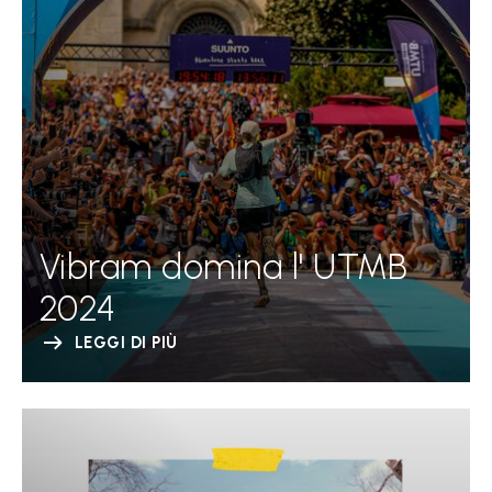
Vibram domina l' UTMB
2024
LEGGI DI PIÙ