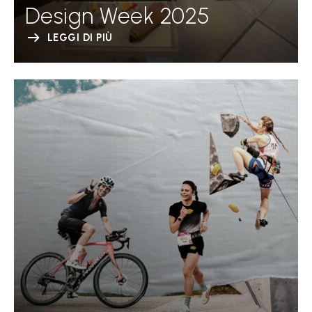
Design Week 2025
LEGGI DI PIÙ