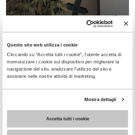
Vibram & Negro
LEGGI DI PIÙ
Questo sito web utilizza i cookie
Cliccando su “Accetta tutti i cookie”, l'utente accetta di
memorizzare i cookie sul dispositivo per migliorare la
navigazione del sito, analizzare l'utilizzo del sito e
assistere nelle nostre attività di marketing.
Mostra dettagli
Accetta tutti i cookie