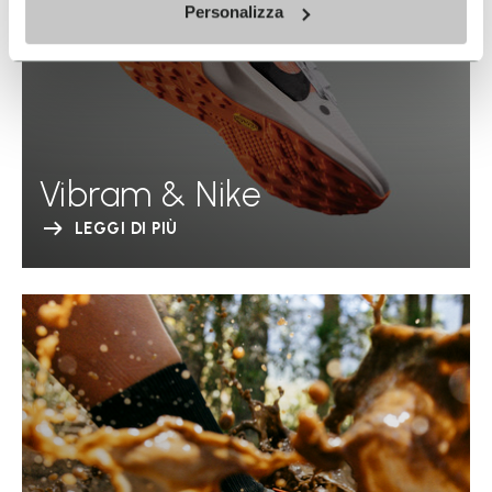
Personalizza
Vibram & Nike
LEGGI DI PIÙ