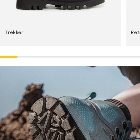
Trekker
Ret