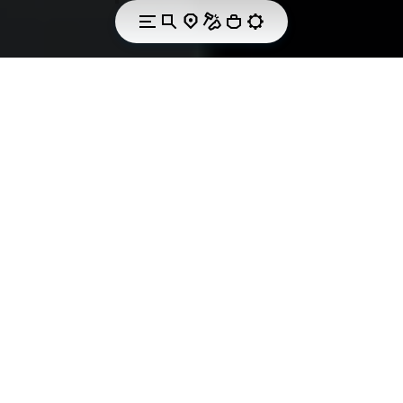
PASSIONNÉ DE SPORT, DE FABRICATION DE
CHAUSSURES, DE PERFORMANCE.
Innovation et
tradition sont
intimement liées.
Être à l'écoute de ceux qui abordent la montagne a
toujours été au cœur de la philosophie de la marque
née à Asolo. Nous travaillons ensemble avec passion
pour garantir l’excellente qualité de nos produits