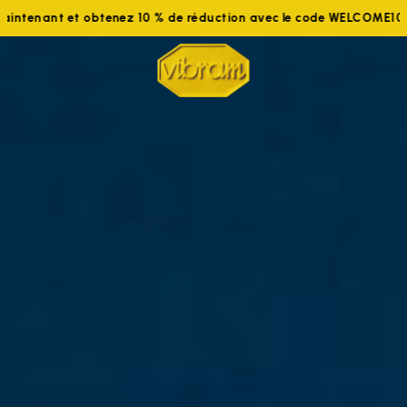
Rejoignez-nous maintenant et obtenez 10 % de réduction avec 