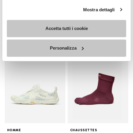
HOMME
Breezandal
Mostra dettagli
Guide
+ 3 couleurs
Decouvrez
Accetta tutti i cookie
€ 150,00
Personalizza
Add to wishlist
Add t
Add to wishlist V-Run
Add t
HOMME
CHAUSSETTES