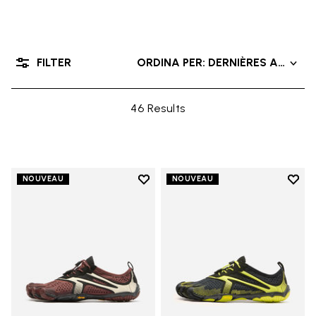
FILTER
ORDINA PER: DERNIÈRES ARRIVÉ
46 Results
Add to wishlist
Add t
NOUVEAU
NOUVEAU
Add to wishlist V-Run
Add t