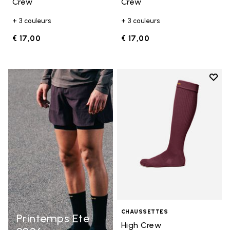
Crew
Crew
+ 3 couleurs
+ 3 couleurs
€ 17,00
€ 17,00
Add t
Add t
CHAUSSETTES
Printemps Ete
High Crew