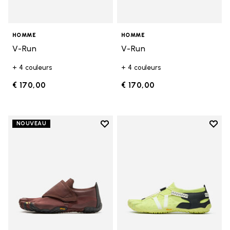
HOMME
HOMME
V-Run
V-Run
+ 4 couleurs
+ 4 couleurs
€ 170,00
€ 170,00
Add to wishlist
Add t
NOUVEAU
Add to wishlist Trailope
Add t