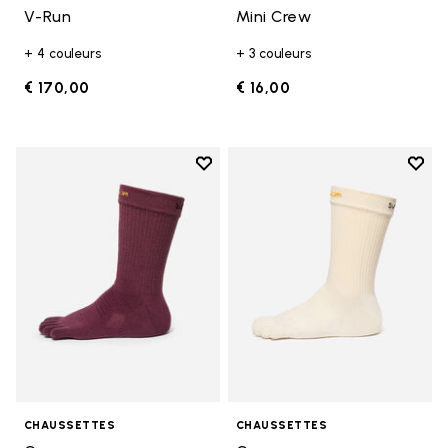
V-Run
Mini Crew
+ 4 couleurs
+ 3 couleurs
€ 170,00
€ 16,00
Add to wishlist
Add t
Add to wishlist Crew
Add t
CHAUSSETTES
CHAUSSETTES