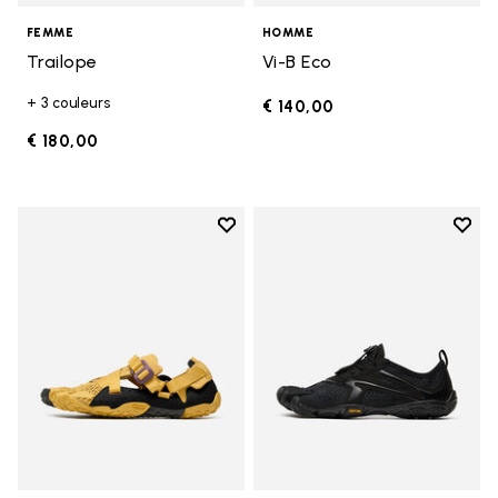
FEMME
HOMME
Trailope
Vi-B Eco
+ 3 couleurs
€ 140,00
€ 180,00
Add to wishlist
Add t
Add to wishlist Breezandal
Add t