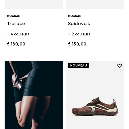
HOMME
HOMME
Trailope
Spidrwalk
+ 4 couleurs
+ 2 couleurs
€ 180,00
€ 150,00
Add t
NOUVEAU
Add t