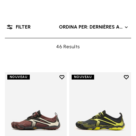
FILTER
ORDINA PER: DERNIÈRES ARRIVÉ
46 Results
Add to wishlist
Add t
NOUVEAU
NOUVEAU
Add to wishlist V-Run
Add t