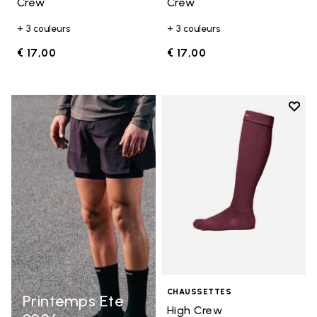
Crew
Crew
+ 3 couleurs
+ 3 couleurs
€ 17,00
€ 17,00
Add t
Add t
CHAUSSETTES
Printemps Ete
High Crew