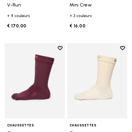
V-Run
Mini Crew
+ 4 couleurs
+ 3 couleurs
€ 170,00
€ 16,00
Add to wishlist
Add t
Add to wishlist Crew
Add t
CHAUSSETTES
CHAUSSETTES