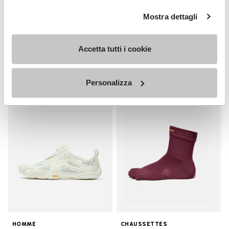
HOMME
Breezandal
Mostra dettagli
Guide
+ 3 couleurs
Decouvrez
Accetta tutti i cookie
€ 150,00
Personalizza
Add to wishlist
Add t
Add to wishlist V-Run
Add t
HOMME
CHAUSSETTES