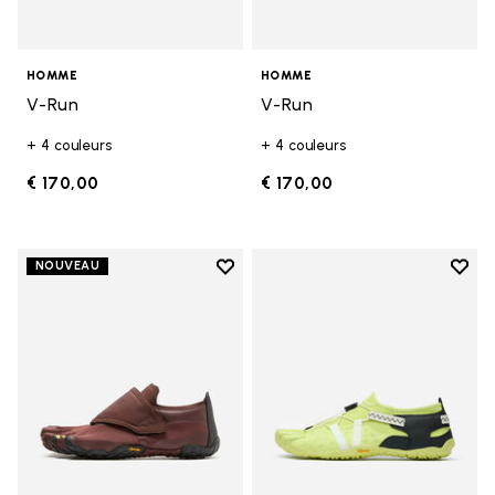
HOMME
HOMME
V-Run
V-Run
+ 4 couleurs
+ 4 couleurs
€ 170,00
€ 170,00
Add to wishlist
Add t
NOUVEAU
Add to wishlist Trailope
Add t