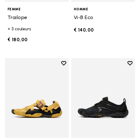
FEMME
HOMME
Trailope
Vi-B Eco
+ 3 couleurs
€ 140,00
€ 180,00
Add to wishlist
Add t
Add to wishlist Breezandal
Add t