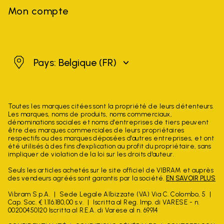
Mon compte
Belgique
Pays: Belgique
(FR)
Toutes les marques citées sont la propriété de leurs détenteurs.
Les marques, noms de produits, noms commerciaux,
dénominations sociales et noms d'entreprises de tiers peuvent
être des marques commerciales de leurs propriétaires
respectifs ou des marques déposées d'autres entreprises, et ont
été utilisés à des fins d'explication au profit du propriétaire, sans
impliquer de violation de la loi sur les droits d'auteur.
Seuls les articles achetés sur le site officiel de VIBRAM et auprès
des vendeurs agréés sont garantis par la société.
EN SAVOIR PLUS
Vibram S.p.A.
Sede Legale Albizzate (VA) Via C. Colombo, 5
Cap. Soc. € 1.116.180,00 s.v.
Iscritta al Reg. Imp. di VARESE - n.
00200450120 Iscritta al R.E.A. di Varese al n. 69914