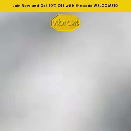
Join Now and Get 10% Off with the code WELCOME10