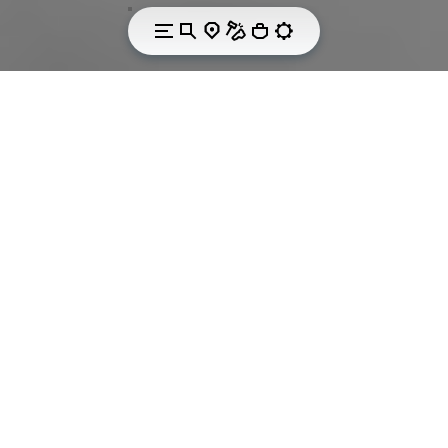
COMMON PASSION FOR SPORT.
Passion and
commitment to
product excellence.
Moved by a common passion for sport, Vibram and
Würth Modyf are well aware that success in sport is
not only given by the excellence of the athletes
competing, but also by the great work done by the