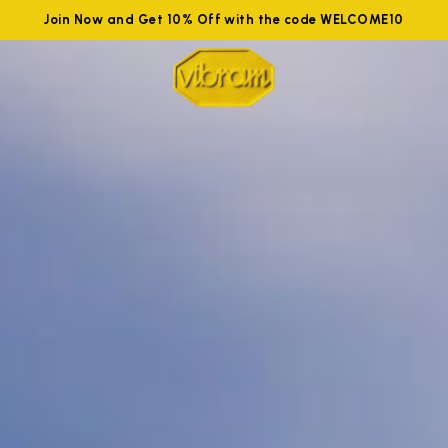
Join Now and Get 10% Off with the code WELCOME10