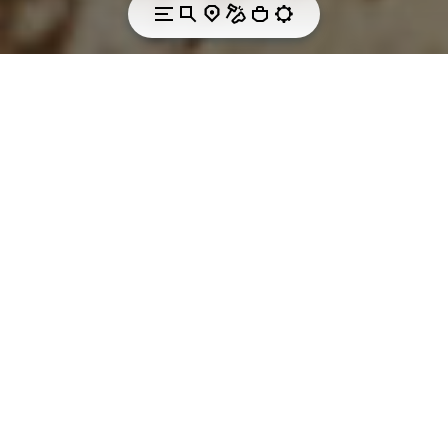
RUGGED, COMFORTABLE, AND LONG-LASTING.
Working together to
create technologies
for every situations.
For almost 50 years, Rocky Brands and Vibram have
been working together to create rugged,
comfortable, and long-lasting footwear. Starting in
the Outdoor channel, our partnership has grown into
the Commercial Military, Duty, Western and Work