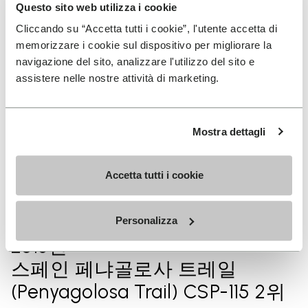
Questo sito web utilizza i cookie
2019년
Cliccando su “Accetta tutti i cookie”, l'utente accetta di
스페인 이헌밀라크 울트라 트레
memorizzare i cookie sul dispositivo per migliorare la
일 2위
navigazione del sito, analizzare l'utilizzo del sito e
assistere nelle nostre attività di marketing.
2018년
Mostra dettagli
스페인 프루에바 드 그란 폰도
‘히루 하운디아크’(Prueba de
Accetta tutti i cookie
Gran Fondo 'Hiru Haundiak') 1위
Personalizza
2018년
스페인 페냐골로사 트레일
(Penyagolosa Trail) CSP-115 2위