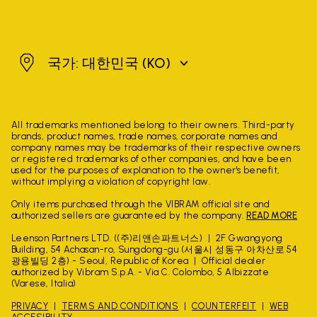
대한민국
국가: 대한민국
(KO)
All trademarks mentioned belong to their owners. Third-party
brands, product names, trade names, corporate names and
company names may be trademarks of their respective owners
or registered trademarks of other companies, and have been
used for the purposes of explanation to the owner's benefit,
without implying a violation of copyright law.
Only items purchased through the VIBRAM official site and
authorized sellers are guaranteed by the company.
READ MORE
Leenson Partners LTD. ((주)리앤손파트너스)
2F Gwangyong
Building, 54 Achasan-ro, Sungdong-gu (서울시 성동구 아차산로 54
광용빌딩 2층) - Seoul, Republic of Korea
Official dealer
authorized by Vibram S.p.A. - Via C. Colombo, 5 Albizzate
(Varese, Italia)
PRIVACY
TERMS AND CONDITIONS
COUNTERFEIT
WEB