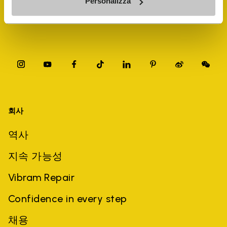
Personalizza
회사
역사
지속 가능성
Vibram Repair
Confidence in every step
채용