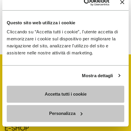
traitement de mes données personnelles afin de
recevoir des communications personnalisées
Questo sito web utilizza i cookie
Pour savoir comment nous traitons vos données, veuillez
Cliccando su “Accetta tutti i cookie”, l'utente accetta di
consulter notre Politique de confidentialité. Vous pouvez vous
désinscrire à tout moment.
memorizzare i cookie sul dispositivo per migliorare la
navigazione del sito, analizzare l'utilizzo del sito e
assistere nelle nostre attività di marketing.
Mostra dettagli
Vibram Events
Accetta tutti i cookie
FiveFingers Guide
Personalizza
E-SHOP