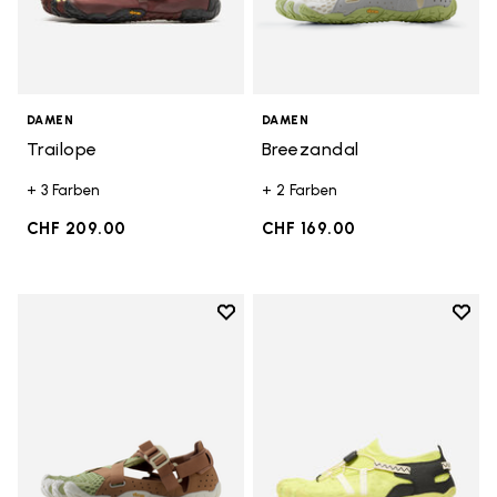
DAMEN
DAMEN
Trailope
Breezandal
+ 3 Farben
+ 2 Farben
CHF 209.00
CHF 169.00
Add to wishlist
Add t
Add to wishlist Breezandal
Add t