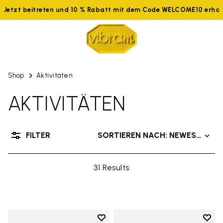
Jetzt beitreten und 10 % Rabatt mit dem Code WELCOME10 erhalt
Shop
Aktivitäten
AKTIVITÄTEN
FILTER
SORTIEREN NACH: NEWEST PRO
31 Results
Add to wishlist
Add t