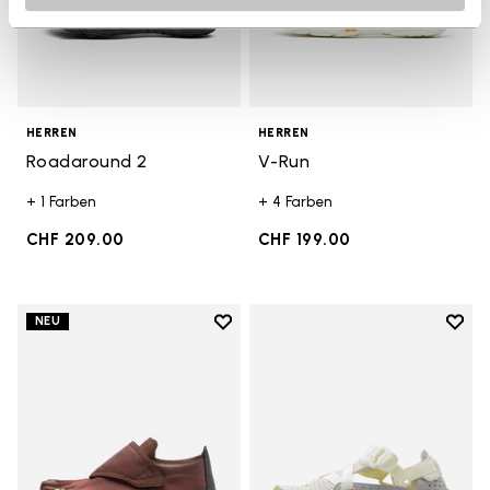
HERREN
HERREN
Roadaround 2
V-Run
+ 1 Farben
+ 4 Farben
CHF 209.00
CHF 199.00
Add to wishlist
Add t
NEU
Add to wishlist Trailope
Add t