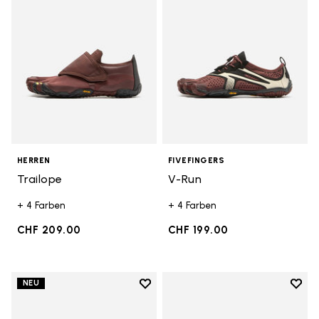
HERREN
FIVEFINGERS
Trailope
V-Run
+ 4 Farben
+ 4 Farben
CHF 209.00
CHF 199.00
Add to wishlist
Add t
NEU
Add to wishlist V-Run
Add t