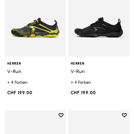
HERREN
HERREN
V-Run
V-Run
+ 4 Farben
+ 4 Farben
CHF 199.00
CHF 199.00
Add to wishlist
Add t
Add to wishlist Groundsplay LS
Add t