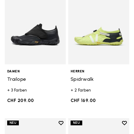
DAMEN
HERREN
Trailope
Spidrwalk
+ 3 Farben
+ 2 Farben
CHF 209.00
CHF 169.00
Add to wishlist
Add t
NEU
NEU
Add to wishlist Trailope
Add t