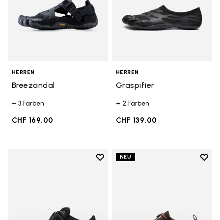
HERREN
HERREN
Breezandal
Graspifier
+ 3 Farben
+ 2 Farben
CHF 169.00
CHF 139.00
Add to wishlist
Add t
NEU
Add to wishlist Roadaround 2
Add t