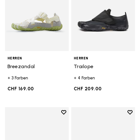
HERREN
HERREN
Breezandal
Trailope
+ 3 Farben
+ 4 Farben
CHF 169.00
CHF 209.00
Add to wishlist
Add t
Add to wishlist Roadaround 2
Add t