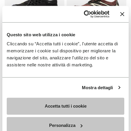
Questo sito web utilizza i cookie
DAMEN
DAMEN
Cliccando su “Accetta tutti i cookie”, l'utente accetta di
Roadaround 2
V-Run
memorizzare i cookie sul dispositivo per migliorare la
navigazione del sito, analizzare l'utilizzo del sito e
+ 1 Farben
+ 5 Farben
assistere nelle nostre attività di marketing.
CHF 209.00
CHF 199.00
Mostra dettagli
Add to wishlist
Add t
Add to wishlist Roadaround 2
Add t
Accetta tutti i cookie
Personalizza