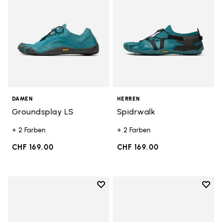
DAMEN
HERREN
Groundsplay LS
Spidrwalk
+ 2 Farben
+ 2 Farben
CHF 169.00
CHF 169.00
Add to wishlist
Add t
Add to wishlist Breezandal
Add t