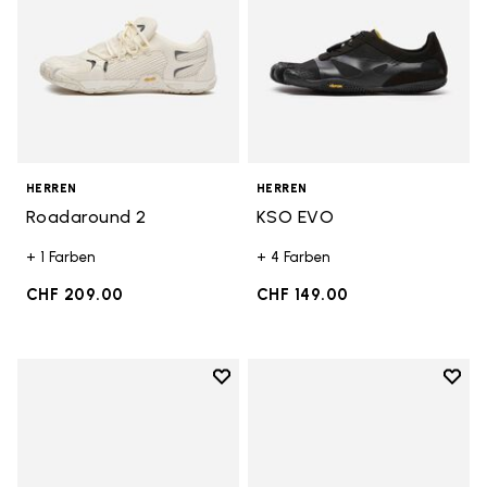
HERREN
HERREN
Roadaround 2
KSO EVO
+ 1 Farben
+ 4 Farben
CHF 209.00
CHF 149.00
Add to wishlist
Add t
Add to wishlist Breezandal
Add t