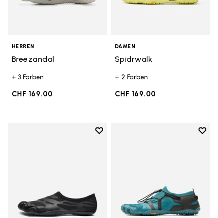
HERREN
DAMEN
Breezandal
Spidrwalk
+ 3 Farben
+ 2 Farben
CHF 169.00
CHF 169.00
Add to wishlist
Add t
Add to wishlist Graspifier
Add t