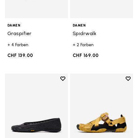
DAMEN
DAMEN
Graspifier
Spidrwalk
+ 4 Farben
+ 2 Farben
CHF 139.00
CHF 169.00
Add to wishlist
Add t
Add to wishlist Vi-B Eco
Add t