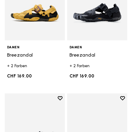
DAMEN
DAMEN
Breezandal
Breezandal
+ 2 Farben
+ 2 Farben
CHF 169.00
CHF 169.00
Add to wishlist
Add t
Add to wishlist Breezandal
Add t