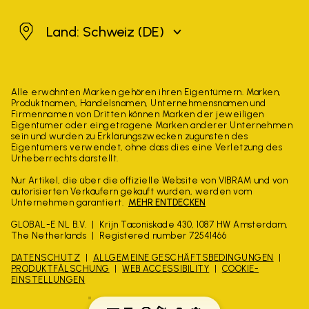
Schweiz
Land: Schweiz
(DE)
Alle erwähnten Marken gehören ihren Eigentümern. Marken,
Produktnamen, Handelsnamen, Unternehmensnamen und
Firmennamen von Dritten können Marken der jeweiligen
Eigentümer oder eingetragene Marken anderer Unternehmen
sein und wurden zu Erklärungszwecken zugunsten des
Eigentümers verwendet, ohne dass dies eine Verletzung des
Urheberrechts darstellt.
Nur Artikel, die über die offizielle Website von VIBRAM und von
autorisierten Verkäufern gekauft wurden, werden vom
Unternehmen garantiert.
MEHR ENTDECKEN
GLOBAL-E NL B.V.
Krijn Taconiskade 430, 1087 HW Amsterdam,
The Netherlands
Registered number 72541466
DATENSCHUTZ
ALLGEMEINE GESCHÄFTSBEDINGUNGEN
PRODUKTFÄLSCHUNG
WEB ACCESSIBILITY
COOKIE-
EINSTELLUNGEN