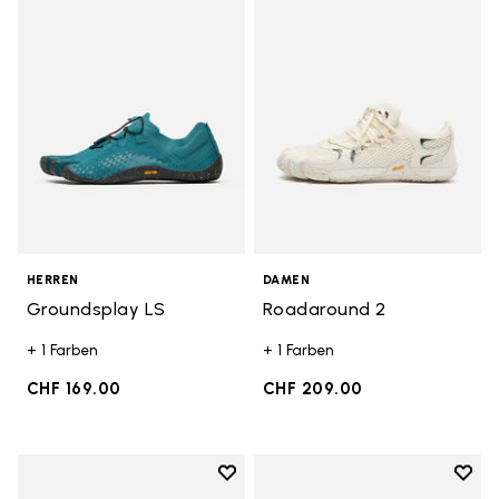
Add to wishlist Groundsplay LS
Add t
HERREN
DAMEN
Groundsplay LS
Roadaround 2
+ 1 Farben
+ 1 Farben
CHF 169.00
CHF 209.00
Add to wishlist
Add t
Add to wishlist Trailope
Add t