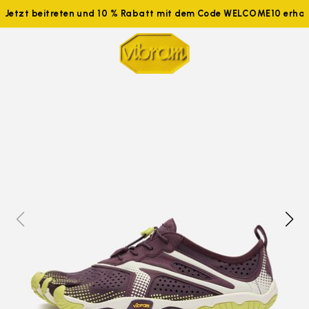
Jetzt beitreten und 10 % Rabatt mit dem Code WELCOME10 erhal