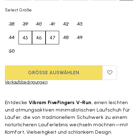
Select Größe
38
39
40
41
42
43
44
48
49
45
46
47
50
GRÖSSE AUSWÄHLEN
ADD TO WIS
ADD TO WI
Verkaufsbedingungen
Skip to product images gallery
Entdecke
Vibram FiveFingers V-Run
, einen leichten
und atmungsaktiven minimalistischen Laufschuh für
Läufer, die von traditionellem Schuhwerk zu einem
natürlicheren Lauferlebnis wechseln möchten—mit
Komfort, Vielseitigkeit und schlankem Design.