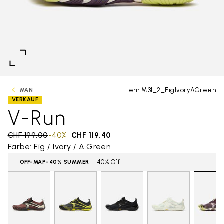
Item M31_2_FigIvoryAGreen
MAN
VERKAUF
V-Run
Price reduced from
CHF 199.00
to
-40%
CHF 119.40
Farbe: Fig / Ivory / A.Green
40% Off
OFF-MAP-40% SUMMER