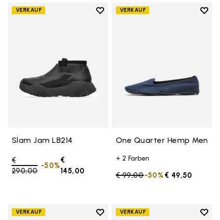
Add to wishlist
Add t
VERKAUF
VERKAUF
Add to wishlist Slam Jam LB214
Add 
Slam Jam LB214
One Quarter Hemp Men
+ 2 Farben
Price reduced from
€
€
-50%
290,00
to
145,00
Price reduced from
€ 99,00
to
-50%
€ 49,50
Add to wishlist
Add t
VERKAUF
VERKAUF