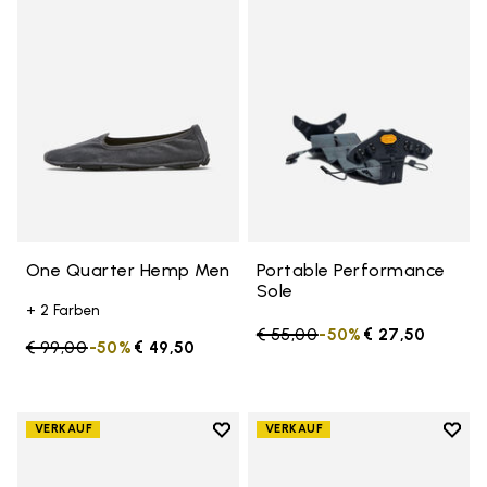
Add to wishlist One Quarter H
Add t
One Quarter Hemp Men
Portable Performance
Sole
+ 2 Farben
Price reduced from
€ 55,00
to
-50%
€ 27,50
Price reduced from
€ 99,00
to
-50%
€ 49,50
Add to wishlist
Add t
VERKAUF
VERKAUF
Add to wishlist One Quarter Nat
Add 