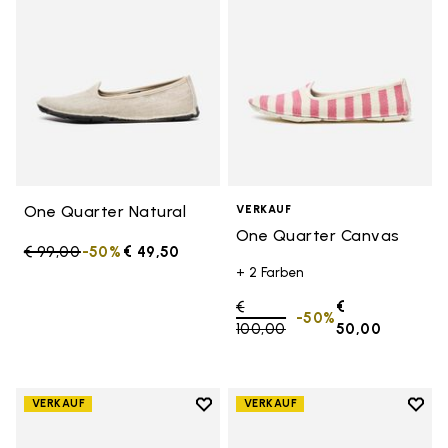
One Quarter Natural
VERKAUF
One Quarter Canvas
Price reduced from
€ 99,00
to
-50%
€ 49,50
+ 2 Farben
Price reduced from
€
€
-50%
100,00
to
50,00
Add to wishlist
Add t
VERKAUF
VERKAUF
Add to wishlist One Quarter Ca
Add 