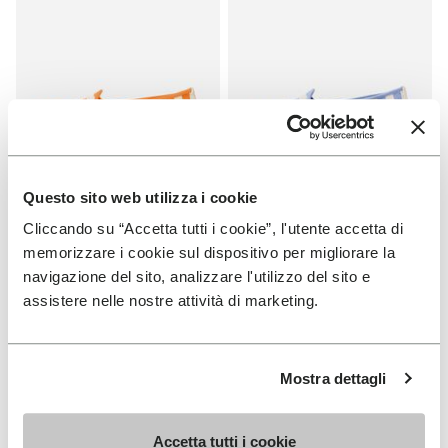
Questo sito web utilizza i cookie
VERKAUF
VERKAUF
Cliccando su “Accetta tutti i cookie”, l'utente accetta di
One Quarter Canvas
One Quarter Canvas
memorizzare i cookie sul dispositivo per migliorare la
navigazione del sito, analizzare l'utilizzo del sito e
+ 2 Farben
+ 2 Farben
assistere nelle nostre attività di marketing.
Price reduced from
€
€
Price reduced from
€
€
-50%
-50%
100,00
to
50,00
100,00
to
50,00
Mostra dettagli
You've seen 8 products out of 8
Accetta tutti i cookie