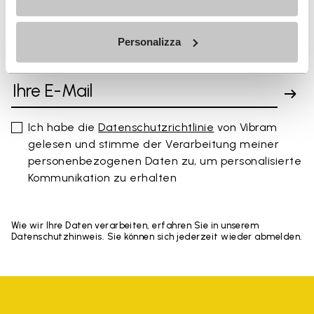
Personalizza
MELDEN SIE SICH AN UND VERPASSEN SIE NICHT
UNSERE NEUESTEN ANGEBOTE
Ich habe die
Datenschutzrichtlinie
von Vibram
gelesen und stimme der Verarbeitung meiner
personenbezogenen Daten zu, um personalisierte
Kommunikation zu erhalten
Wie wir Ihre Daten verarbeiten, erfahren Sie in unserem
Datenschutzhinweis. Sie können sich jederzeit wieder abmelden.