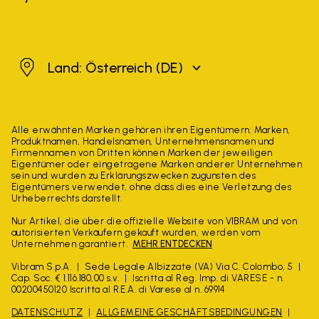
Österreich
Land: Österreich
(DE)
Alle erwähnten Marken gehören ihren Eigentümern. Marken,
Produktnamen, Handelsnamen, Unternehmensnamen und
Firmennamen von Dritten können Marken der jeweiligen
Eigentümer oder eingetragene Marken anderer Unternehmen
sein und wurden zu Erklärungszwecken zugunsten des
Eigentümers verwendet, ohne dass dies eine Verletzung des
Urheberrechts darstellt.
Nur Artikel, die über die offizielle Website von VIBRAM und von
autorisierten Verkäufern gekauft wurden, werden vom
Unternehmen garantiert.
MEHR ENTDECKEN
Vibram S.p.A.
Sede Legale Albizzate (VA) Via C. Colombo, 5
Cap. Soc. € 1.116.180,00 s.v.
Iscritta al Reg. Imp. di VARESE - n.
00200450120 Iscritta al R.E.A. di Varese al n. 69914
DATENSCHUTZ
ALLGEMEINE GESCHÄFTSBEDINGUNGEN