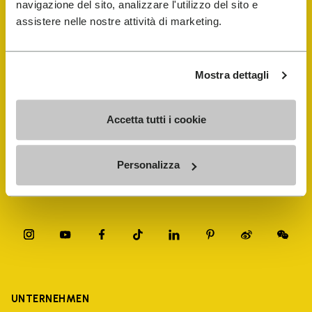
navigazione del sito, analizzare l'utilizzo del sito e
assistere nelle nostre attività di marketing.
FiveFingers Guide
E-SHOP
Mostra dettagli
Schuhreparatur-Finder
Accetta tutti i cookie
Store Locator
Personalizza
UNTERNEHMEN