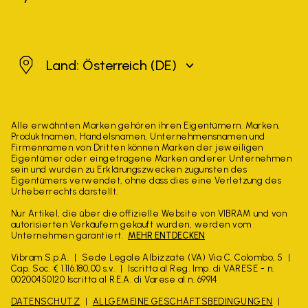
Österreich
Land: Österreich
(DE)
Alle erwähnten Marken gehören ihren Eigentümern. Marken,
Produktnamen, Handelsnamen, Unternehmensnamen und
Firmennamen von Dritten können Marken der jeweiligen
Eigentümer oder eingetragene Marken anderer Unternehmen
sein und wurden zu Erklärungszwecken zugunsten des
Eigentümers verwendet, ohne dass dies eine Verletzung des
Urheberrechts darstellt.
Nur Artikel, die über die offizielle Website von VIBRAM und von
autorisierten Verkäufern gekauft wurden, werden vom
Unternehmen garantiert.
MEHR ENTDECKEN
Vibram S.p.A.
Sede Legale Albizzate (VA) Via C. Colombo, 5
Cap. Soc. € 1.116.180,00 s.v.
Iscritta al Reg. Imp. di VARESE - n.
00200450120 Iscritta al R.E.A. di Varese al n. 69914
DATENSCHUTZ
ALLGEMEINE GESCHÄFTSBEDINGUNGEN