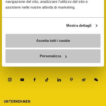
navigazione del sito, analizzare l'utilizzo del sito e
assistere nelle nostre attività di marketing.
FiveFingers Guide
E-SHOP
Mostra dettagli
Schuhreparatur-Finder
Accetta tutti i cookie
Store Locator
Personalizza
UNTERNEHMEN