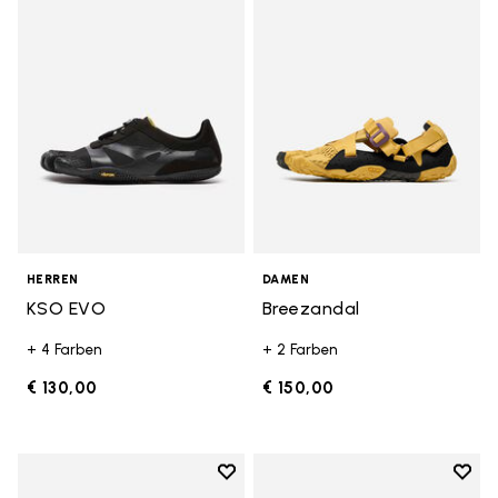
Add to wishlist KSO EVO
Add t
HERREN
DAMEN
KSO EVO
Breezandal
+ 4 Farben
+ 2 Farben
€ 130,00
€ 150,00
Add to wishlist
Add t
Add to wishlist Roadaround 2
Add t