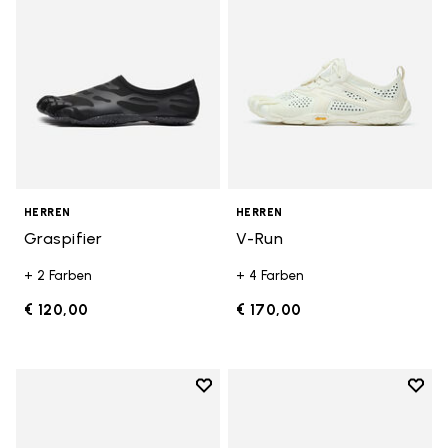
HERREN
HERREN
Graspifier
V-Run
+ 2 Farben
+ 4 Farben
€ 120,00
€ 170,00
Add to wishlist
Add t
Add to wishlist Roadaround 2
Add t