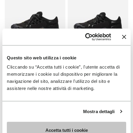
Questo sito web utilizza i cookie
DAMEN
HERREN
Roadaround 2
Roadaround 2
Cliccando su “Accetta tutti i cookie”, l'utente accetta di
memorizzare i cookie sul dispositivo per migliorare la
+ 1 Farben
+ 1 Farben
navigazione del sito, analizzare l'utilizzo del sito e
€ 200,00
€ 200,00
assistere nelle nostre attività di marketing.
Add to wishlist
Add t
NEU
Mostra dettagli
Add to wishlist KSO EVO
Add t
Accetta tutti i cookie