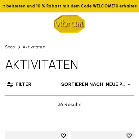
etzt beitreten und 10 % Rabatt mit dem Code WELCOME10 erhalte
Shop
Aktivitäten
AKTIVITÄTEN
FILTER
SORTIEREN NACH: NEUE PRODU
36 Results
Add to wishlist
Add t