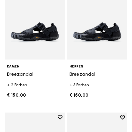
DAMEN
HERREN
Breezandal
Breezandal
+ 2 Farben
+ 3 Farben
€ 150,00
€ 150,00
Add to wishlist
Add t
Add to wishlist Graspifier
Add t