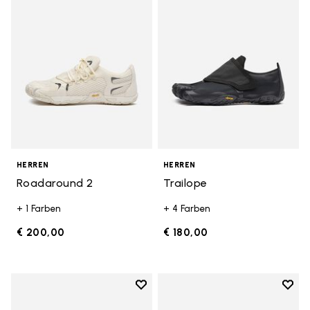
HERREN
HERREN
Roadaround 2
Trailope
+ 1 Farben
+ 4 Farben
€ 200,00
€ 180,00
Add to wishlist
Add t
Add to wishlist Breezandal
Add t