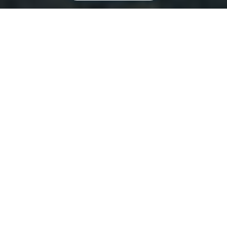
ALTRA & VIBRAM
Unleashing human
potencial by
inspiring the world
to move naturally
Altra was founded in the backroom of a small
specialty running store in the Wasatch Mountains of
Utah. Since the beginning, the goal has been to
create innovative and purposeful running shoes that
help people run more naturally. Altra's unique