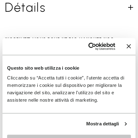
Détails
INSCRIVEZ-VOUS POUR NE PAS MANQUER NOS
DERNIÈRES NOUVEAUTÉS
Questo sito web utilizza i cookie
Jai pris connaissance de la
Politique de
Cliccando su “Accetta tutti i cookie”, l'utente accetta di
Confidentialité
de Vibram et jaccepte le
memorizzare i cookie sul dispositivo per migliorare la
traitement de mes données personnelles afin de
navigazione del sito, analizzare l'utilizzo del sito e
recevoir des communications personnalisées
assistere nelle nostre attività di marketing.
Pour savoir comment nous traitons vos données, veuillez
consulter notre Politique de confidentialité. Vous pouvez vous
Mostra dettagli
désinscrire à tout moment.