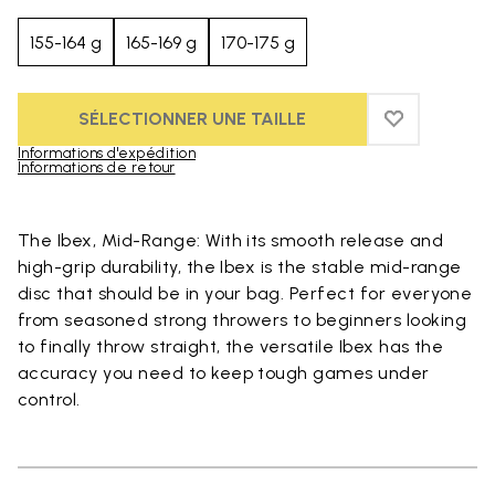
155-164 g
165-169 g
170-175 g
SÉLECTIONNER UNE TAILLE
ADD TO WIS
ADD TO WI
Informations d'expédition
Informations de retour
Skip to product images gallery
The Ibex, Mid-Range: With its smooth release and
high-grip durability, the Ibex is the stable mid-range
disc that should be in your bag. Perfect for everyone
from seasoned strong throwers to beginners looking
to finally throw straight, the versatile Ibex has the
accuracy you need to keep tough games under
control.