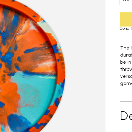
Condit
Skip to pro
The 
durab
be i
throw
vers
game
Dé