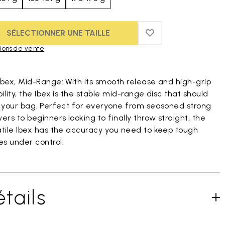
SÉLECTIONNER UNE TAILLE
ADD TO WISHLIST
ADD TO WISHLIST
ions de vente
duct images gallery
Ibex, Mid-Range: With its smooth release and high-grip
ility, the Ibex is the stable mid-range disc that should
n your bag. Perfect for everyone from seasoned strong
ers to beginners looking to finally throw straight, the
atile Ibex has the accuracy you need to keep tough
s under control.
tails