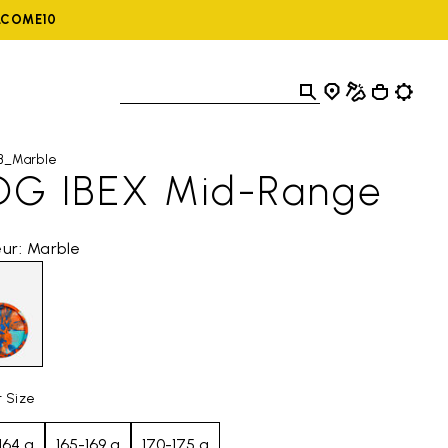
ELCOME10
IB_Marble
DG IBEX Mid-Range
ur: Marble
t Size
164 g
165-169 g
170-175 g