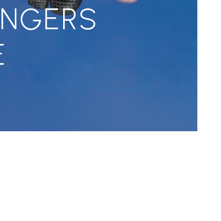
INGERS
E