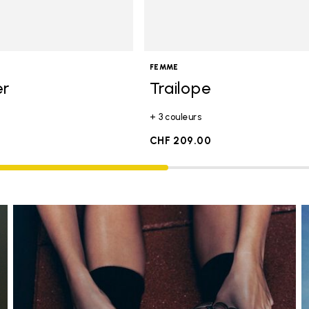
FEMME
er
Trailope
+ 3 couleurs
CHF 209.00