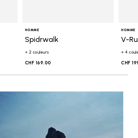
HOMME
HOMME
Spidrwalk
V-R
+ 2 couleurs
+ 4 coul
CHF 169.00
CHF 19