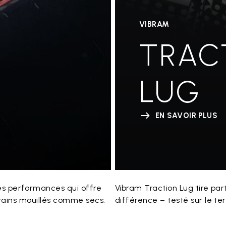
VIBRAM
TRAC
LUG
EN SAVOIR PLUS
s performances qui offre
Vibram Traction Lug tire par
rrains mouillés comme secs.
différence – testé sur le te