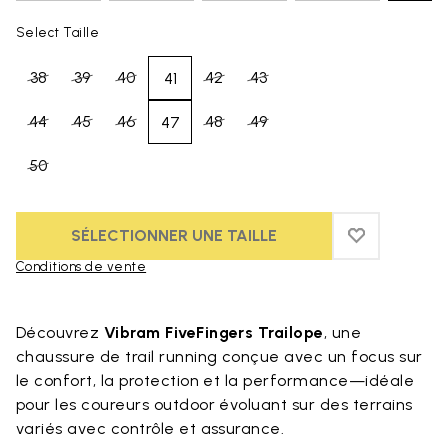
Select Taille
38
39
40
42
43
41
44
45
46
48
49
47
50
SÉLECTIONNER UNE TAILLE
ADD TO WIS
ADD TO WI
Conditions de vente
Skip to product images gallery
Découvrez
Vibram FiveFingers Trailope
, une
chaussure de trail running conçue avec un focus sur
le confort, la protection et la performance—idéale
pour les coureurs outdoor évoluant sur des terrains
variés avec contrôle et assurance.