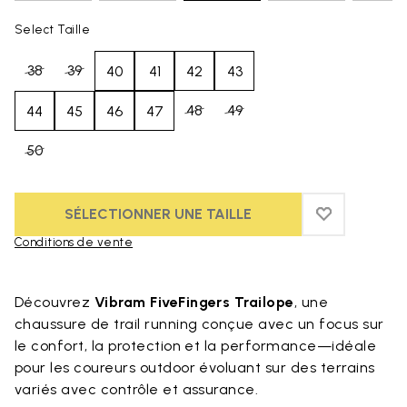
Select Taille
38
39
40
41
42
43
48
49
44
45
46
47
50
SÉLECTIONNER UNE TAILLE
ADD TO WIS
ADD TO WI
Conditions de vente
Skip to product images gallery
Découvrez
Vibram FiveFingers Trailope
, une
chaussure de trail running conçue avec un focus sur
le confort, la protection et la performance—idéale
pour les coureurs outdoor évoluant sur des terrains
variés avec contrôle et assurance.