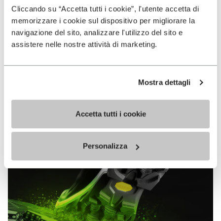
VIBRAM
Cliccando su “Accetta tutti i cookie”, l'utente accetta di
MEGAGRIP
memorizzare i cookie sul dispositivo per migliorare la
navigazione del sito, analizzare l'utilizzo del sito e
EN SAVOIR PLUS
assistere nelle nostre attività di marketing.
Vibram Megagrip est un composé de gomme hautes
Mostra dettagli
performances qui offre des propriétés d’adhérence
sans équivalent sur terrains mouillés comme secs.
Accetta tutti i cookie
Personalizza