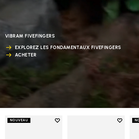
VIBRAM FIVEFINGERS
EXPLOREZ LES FONDAMENTAUX FIVEFINGERS
ACHETER
Add to wishlist
Add to wi
NOUVEAU
N
Add to wishlist V-Run
Add to wi