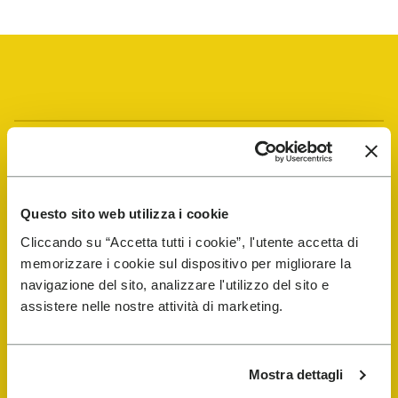
Vibram Events
FiveFingers Guide
Questo sito web utilizza i cookie
Cliccando su “Accetta tutti i cookie”, l'utente accetta di
E-SHOP
memorizzare i cookie sul dispositivo per migliorare la
navigazione del sito, analizzare l'utilizzo del sito e
assistere nelle nostre attività di marketing.
Trouver un cordonnier
Store Locator
Mostra dettagli