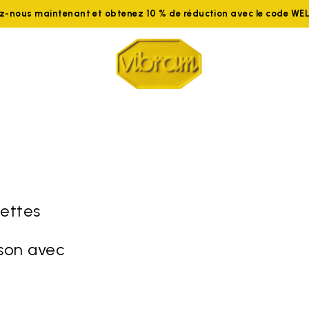
ez-nous maintenant et obtenez 10 % de réduction avec le code W
settes
son avec