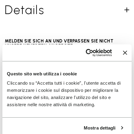
Details
MELDEN SIE SICH AN UND VERPASSEN SIE NICHT
UNSERE NEUESTEN ANGEBOTE
Questo sito web utilizza i cookie
Ich habe die
Datenschutzrichtlinie
von Vibram
gelesen und stimme der Verarbeitung meiner
Cliccando su “Accetta tutti i cookie”, l'utente accetta di
personenbezogenen Daten zu, um personalisierte
memorizzare i cookie sul dispositivo per migliorare la
Kommunikation zu erhalten
navigazione del sito, analizzare l'utilizzo del sito e
assistere nelle nostre attività di marketing.
Wie wir Ihre Daten verarbeiten, erfahren Sie in unserem
Datenschutzhinweis. Sie können sich jederzeit wieder abmelden.
Mostra dettagli