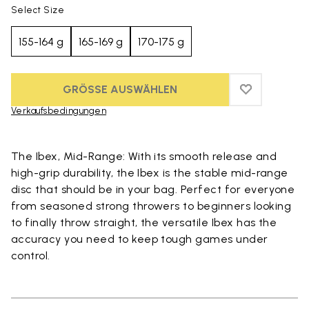
Select Size
155-164 g
165-169 g
170-175 g
GRÖSSE AUSWÄHLEN
ADD TO WIS
ADD TO WI
Verkaufsbedingungen
Skip to product images gallery
The Ibex, Mid-Range: With its smooth release and
high-grip durability, the Ibex is the stable mid-range
disc that should be in your bag. Perfect for everyone
from seasoned strong throwers to beginners looking
to finally throw straight, the versatile Ibex has the
accuracy you need to keep tough games under
control.