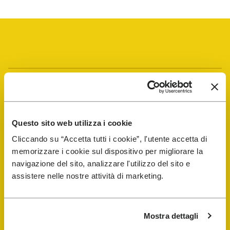
Vibram Events
FiveFingers Guide
Questo sito web utilizza i cookie
Cliccando su “Accetta tutti i cookie”, l'utente accetta di
E-SHOP
memorizzare i cookie sul dispositivo per migliorare la
navigazione del sito, analizzare l'utilizzo del sito e
assistere nelle nostre attività di marketing.
Trouver un cordonnier
Store Locator
Mostra dettagli