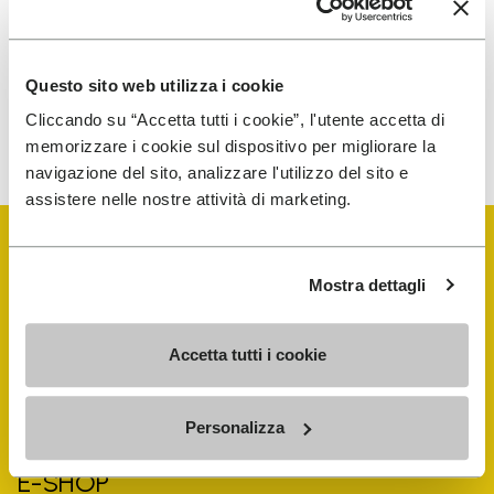
traitement de mes données personnelles afin de
recevoir des communications personnalisées
Questo sito web utilizza i cookie
Pour savoir comment nous traitons vos données, veuillez
Cliccando su “Accetta tutti i cookie”, l'utente accetta di
consulter notre Politique de confidentialité. Vous pouvez vous
désinscrire à tout moment.
memorizzare i cookie sul dispositivo per migliorare la
navigazione del sito, analizzare l'utilizzo del sito e
assistere nelle nostre attività di marketing.
Mostra dettagli
Vibram Events
Accetta tutti i cookie
FiveFingers Guide
Personalizza
E-SHOP